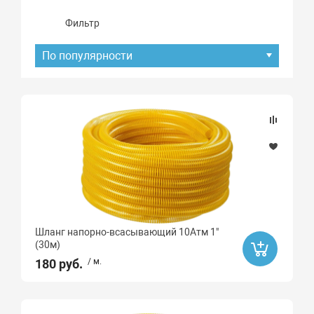
Фильтр
По популярности
Подбор параметров
Наличие товара
В наличии
Под заказ
Шланг напорно-всасывающий 10Атм 1"
Хит продаж
(30м)
Да
180 руб.
/ м.