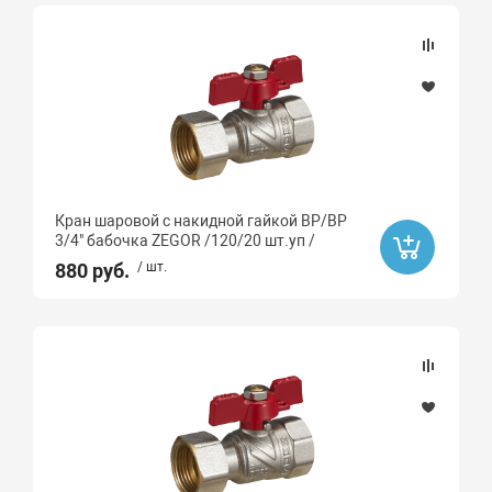
STOUT
Icma
ZEGOR
GAPPO
Ручка
Кран шаровой с накидной гайкой ВР/ВР
Бабочка
3/4" бабочка ZEGOR /120/20 шт.уп /
880 руб.
/ шт.
Американка
нет
Тип фитинга
Запорная