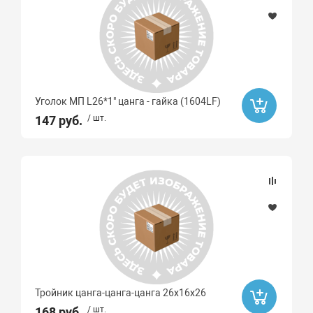
Уголок МП L26*1" цанга - гайка (1604LF)
147 руб.
/ шт.
Тройник цанга-цанга-цанга 26х16х26
168 руб.
/ шт.