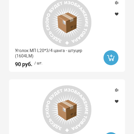
Уголок МП L20*3/4 цанга - штуцер
(1604LМ)
90 руб.
/ шт.