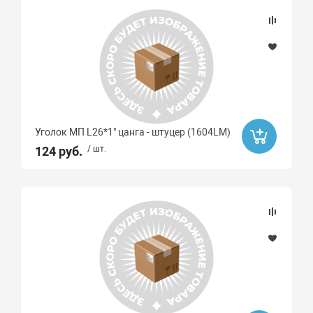
Уголок МП L26*1" цанга - штуцер (1604LМ)
124 руб.
/ шт.