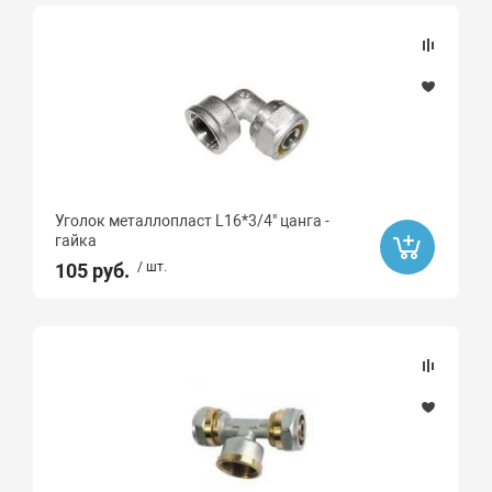
Бренд
Sti
Valtec
G-LAUF
Угол
Уголок металлопласт L16*3/4" цанга -
90
гайка
105 руб.
/ шт.
Тип монтажа