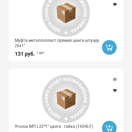
Муфта металлопласт прямая цанга-штуцер
26х1"
131 руб.
/ шт.
Уголок МП L32*1" цанга - гайка (1604LF)