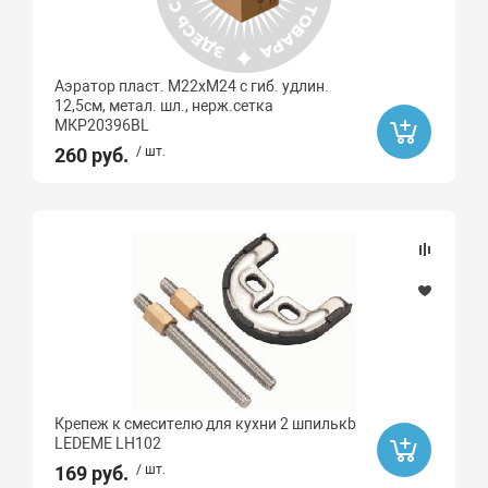
Аэратор пласт. М22хМ24 с гиб. удлин.
12,5см, метал. шл., нерж.сетка
МКР20396BL
260 руб.
/ шт.
Крепеж к смесителю для кухни 2 шпилькb
LEDEME LH102
169 руб.
/ шт.