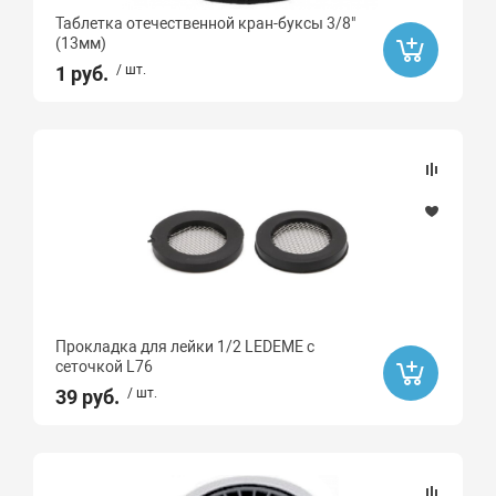
Таблетка отечественной кран-буксы 3/8"
(13мм)
Бренд
1 руб.
/ шт.
Ledeme
ZEGOR
VOLMAX
CORPIS
Назначение (смесители)
Особенности
Прокладка для лейки 1/2 LEDEME с
сеточкой L76
Гибкий излив
39 руб.
/ шт.
Длинный излив
Короткий излив
Литой излив поворотный