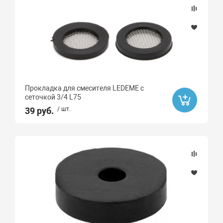
Наличие товара
В наличии
Под заказ
Прокладка для смесителя LEDEME с
Хит продаж
сеточкой 3/4 L75
Да
39 руб.
/ шт.
Распродажа
Да
Ликвидация
Да
Ликвидация