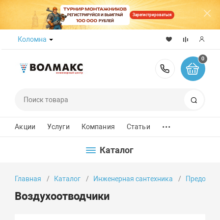
Зарегистрироваться
Коломна
0
8 (800) 50
Поиск
...
Акции
Услуги
Компания
Статьи
Каталог
Главная
Каталог
Инженерная сантехника
Предохран
Воздухоотводчики