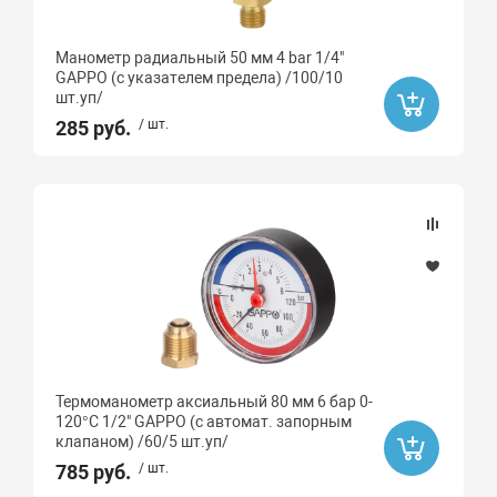
Бренд
Манометр радиальный 50 мм 4 bar 1/4"
ROMMER
GAPPO (с указателем предела) /100/10
шт.уп/
STOUT
285 руб.
/ шт.
Icma
Росма
GAPPO
Среда для работы
вода
Термоманометр аксиальный 80 мм 6 бар 0-
120°C 1/2" GAPPO (с автомат. запорным
клапаном) /60/5 шт.уп/
785 руб.
/ шт.