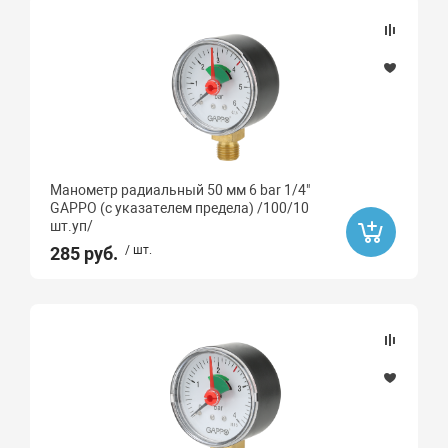
Подбор параметров
Наличие товара
В наличии
Хит продаж
Манометр радиальный 50 мм 6 bar 1/4"
Да
GAPPO (с указателем предела) /100/10
шт.уп/
285 руб.
/ шт.
Распродажа
Да
Ликвидация
Да
Ликвидация