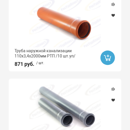
Ликвидация
Бренд
РТП
Длина, мм
Труба наружной канализации
110х3,4х2000мм РТП /10 шт.уп/
871 руб.
/ шт.
Длина, м
Материал
Полипропилен