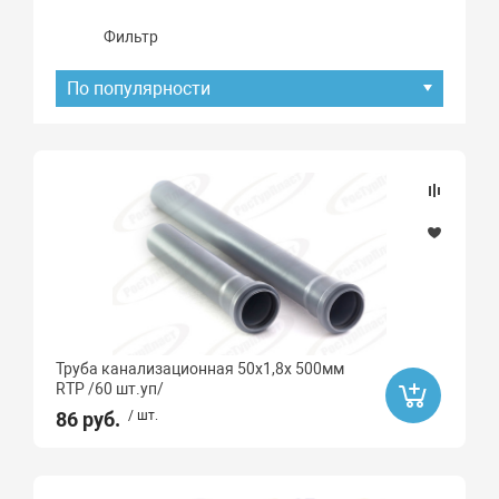
Фильтр
По популярности
Подбор параметров
Наличие товара
В наличии
Под заказ
Труба канализационная 50х1,8х 500мм
Хит продаж
RTP /60 шт.уп/
Да
86 руб.
/ шт.
Ликвидация