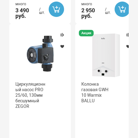
много
много
3 490
/
2 950
/
шт.
шт.
руб.
руб.
Акция
Циркуляционн
Колонка
ый насос PRO
газовая GWH
25/60, 130мм
10 Warmix
бесшумный
BALLU
ZEGOR