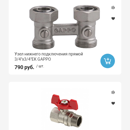
GAPPO
ARROWHEAD
Высота, мм
Длина, мм
Узел нижнего подключения прямой
3/4"x3/4"EK GAPPO
790 руб.
/ шт.
Тип монтажа
Ручка
маховик
Вентиль
Бабочка
Рычаг