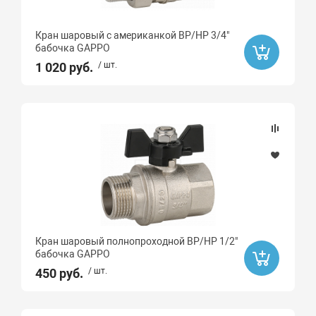
Ликвидация
Кран шаровый с американкой ВР/НР 3/4"
бабочка GAPPO
Бренд
1 020 руб.
/ шт.
ROMMER
STOUT
Valtec
General Fittings
Icma
AquaHit
MVI
Кран шаровый полнопроходной ВР/НР 1/2"
РТП
бабочка GAPPO
ZEGOR
450 руб.
/ шт.
ROYAL THERMO
Valogin