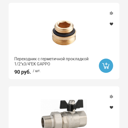
Подбор параметров
Наличие товара
В наличии
Под заказ
Переходник с герметичной прокладкой
Хит продаж
1/2"х3/4"EK GAPPO
Да
90 руб.
/ шт.
Распродажа
Да
Ликвидация
Да