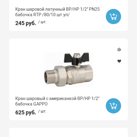
Кран шаровой латунный ВР/НР 1/2" PN25
Американка
бабочка RTP /80/10 шт.уп/
245 руб.
/ шт.
да
нет
Тип фитинга
Запорная
Материал
Алюминий
Кран шаровый с американкой ВР/НР 1/2"
Латунь
бабочка GAPPO
625 руб.
/ шт.
Сталь
Латунь с никелированным покрытием
латунь