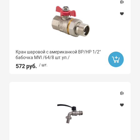
Латунь CW617N
Пластик
Бессвинцовая латунь
Кран шаровой с американкой ВР/НР 1/2"
бабочка MVI /64/8 шт.уп./
572 руб.
/ шт.