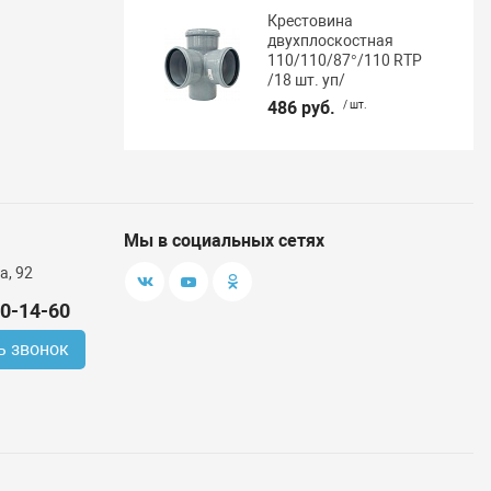
Крестовина
двухплоскостная
110/110/87°/110 RTP
/18 шт. уп/
486 руб.
/ шт.
Мы в социальных сетях
а, 92
00-14-60
ь звонок