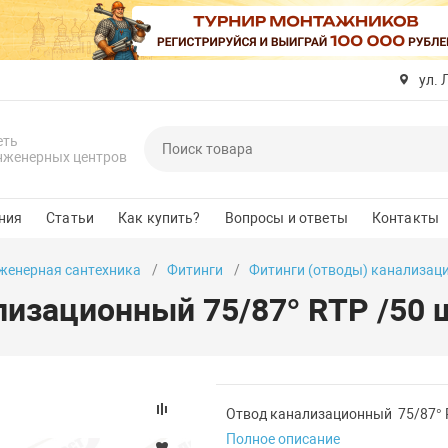
ул. 
еть
нженерных центров
ния
Статьи
Как купить?
Вопросы и ответы
Контакты
женерная сантехника
Фитинги
Фитинги (отводы) канализац
лизационный 75/87° RTP /50 ш
Отвод канализационный 75/87° R
Полное описание