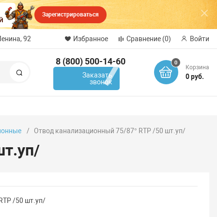
Зарегистрироваться
Ленина, 92
Избранное
Сравнение
(0)
Войти
8 (800) 500-14-60
0
Корзина
Поиск
Заказать
0 руб.
звонок
ионные
Отвод канализационный 75/87° RTP /50 шт.уп/
т.уп/
TP /50 шт.уп/