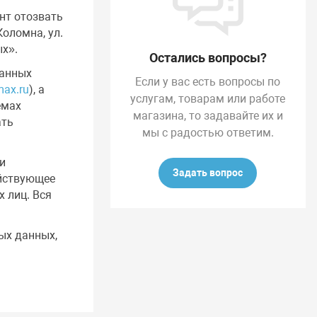
нт отозвать
Коломна, ул.
ых».
Остались вопросы?
данных
Если у вас есть вопросы по
max.ru
), а
услугам, товарам или работе
емах
магазина, то задавайте их и
ать
мы с радостью ответим.
и
Задать вопрос
ействующее
 лиц. Вся
ых данных,