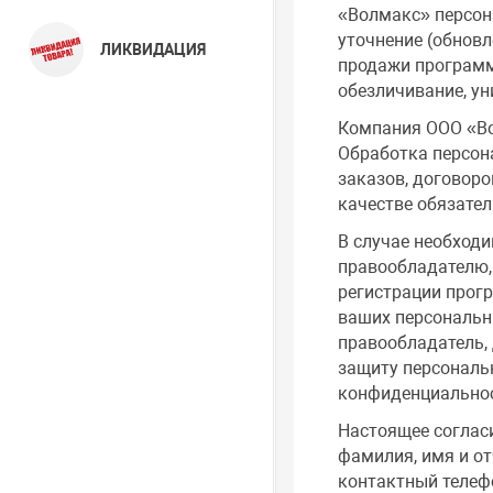
«Волмакс» персона
уточнение (обновл
ЛИКВИДАЦИЯ
продажи программн
обезличивание, у
Компания ООО «Во
Обработка персон
заказов, договоро
качестве обязател
В случае необход
правообладателю,
регистрации прогр
ваших персональн
правообладатель,
защиту персональ
конфиденциальнос
Настоящее соглас
фамилия, имя и от
контактный телеф