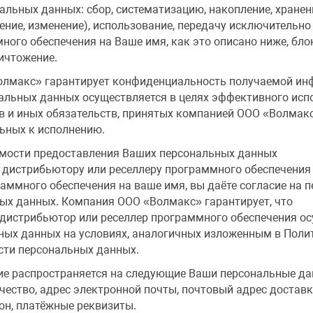
льных данных: сбор, систематизацию, накопление, хранен
ение, изменение), использование, передачу исключительно 
ого обеспечения на Ваше имя, как это описано ниже, бло
ничтожение.
лмакс» гарантирует конфиденциальность получаемой ин
альных данных осуществляется в целях эффективного исп
в и иных обязательств, принятых компанией ООО «Волмакс
ьных к исполнению.
имости предоставления Ваших персональных данных
 дистрибьютору или реселлеру программного обеспечения 
аммного обеспечения на ваше имя, вы даёте согласие на 
ых данных. Компания ООО «Волмакс» гарантирует, что
 дистрибьютор или реселлер программного обеспечения о
ных данных на условиях, аналогичных изложенным в Поли
ти персональных данных.
ие распространяется на следующие Ваши персональные да
чество, адрес электронной почты, почтовый адрес доставк
он, платёжные реквизиты.