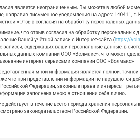
гласия является неограниченным. Вы можете в любой моме
е, направив письменное уведомления на адрес: 140411, г. 
пометкой «Отзыв согласия на обработку персональных данн
имание, что отзыв согласия на обработку персональных 
даление Вашей учётной записи с Интернет-сайта (
https://vol
е записей, содержащих ваши персональные данные, в сист
альных данных компании ООО «Волмакс», что может сдел
ьзование интернет-сервисами компании ООО «Волмакс»
редставленная мной информация является полной, точной 
акже что при представлении информации не нарушаются д
Российской Федерации, законные права и интересы третьих
нформация заполнена мною в отношении себя лично.
е действует в течение всего периода хранения персональн
дусмотрено законодательством Российской Федерации.