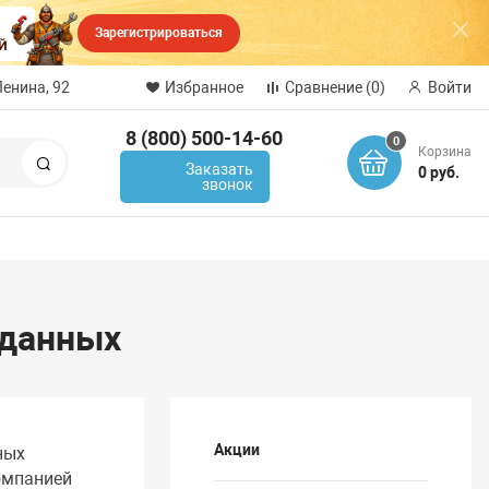
Зарегистрироваться
Ленина, 92
Избранное
Сравнение
(0)
Войти
8 (800) 500-14-60
0
Корзина
Поиск
Заказать
0 руб.
звонок
 данных
Акции
ных
омпанией