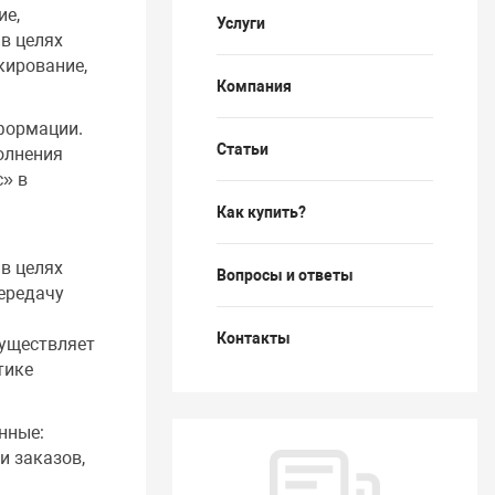
ие,
Услуги
в целях
кирование,
Компания
формации.
Статьи
олнения
» в
Как купить?
в целях
Вопросы и ответы
передачу
Контакты
существляет
тике
нные:
и заказов,