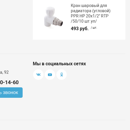
Кран шаровый для
радиатора (угловой)
PPR НР 20х1/2" RTP
/50/10 шт.уп/
493 руб.
/ шт.
Мы в социальных сетях
а, 92
00-14-60
ь звонок