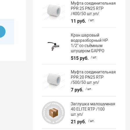
Муфта соединительная
PPR 25 PN25 RTP
/400/50 шт.уп/
11 руб.
/ шт.
ь
Кран шаровый
водоразборный НР
1/2" со съёмным
штуцером GAPPO
515 руб.
/ шт.
Муфта соединительная
PPR 20 PN25 RTP
/500/50 шт.уп/
7 руб.
/ шт.
Заглушка малошумная
40 ELITE RTP /100
шт.уп/
21 руб.
/ шт.