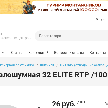
ул. 
еть
нженерных центров
ния
Статьи
Как купить?
Вопросы и ответы
Контакты
женерная сантехника
Фитинги
Фитинги (отводы) канализац
алошумная 32 ELITE RTP /100
26 руб.
/ шт.
А