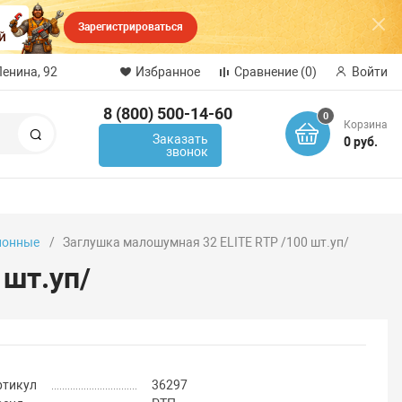
Зарегистрироваться
Ленина, 92
Избранное
Сравнение
(0)
Войти
8 (800) 500-14-60
0
Корзина
Поиск
Заказать
0 руб.
звонок
ионные
Заглушка малошумная 32 ELITE RTP /100 шт.уп/
 шт.уп/
ртикул
36297