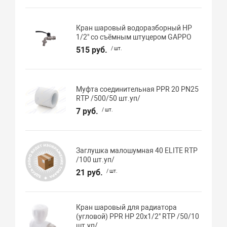
Кран шаровый водоразборный НР
1/2" со съёмным штуцером GAPPO
515 руб.
/ шт.
Муфта соединительная PPR 20 PN25
RTP /500/50 шт.уп/
7 руб.
/ шт.
Заглушка малошумная 40 ELITE RTP
/100 шт.уп/
21 руб.
/ шт.
Кран шаровый для радиатора
(угловой) PPR НР 20х1/2" RTP /50/10
шт.уп/