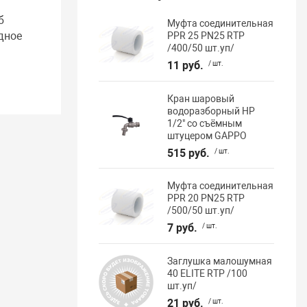
б
Муфта соединительная
дное
PPR 25 PN25 RTP
/400/50 шт.уп/
11 руб.
/ шт.
Кран шаровый
водоразборный НР
1/2" со съёмным
штуцером GAPPO
515 руб.
/ шт.
Муфта соединительная
PPR 20 PN25 RTP
/500/50 шт.уп/
7 руб.
/ шт.
Заглушка малошумная
40 ELITE RTP /100
шт.уп/
21 руб.
/ шт.