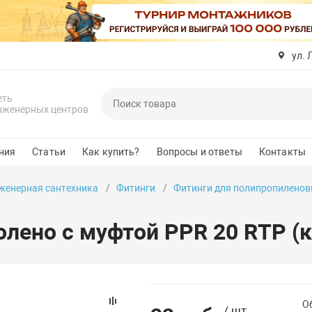
ул. 
еть
нженерных центров
ния
Статьи
Как купить?
Вопросы и ответы
Контакты
женерная сантехника
Фитинги
Фитинги для полипропиленов
лено с муфтой PPR 20 RTP (к
О
/ шт.