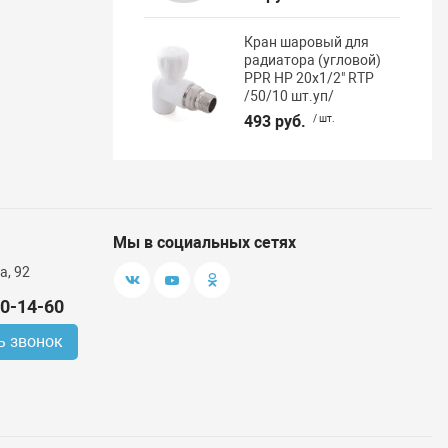
Кран шаровый для
радиатора (угловой)
PPR НР 20х1/2" RTP
/50/10 шт.уп/
493 руб.
/ шт.
Мы в социальных сетях
а, 92
00-14-60
ь звонок