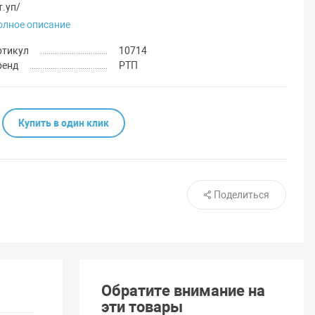
т.уп/
олное описание
ртикул
10714
ренд
РТП
Купить в один клик
Поделиться
Обратите внимание на
эти товары