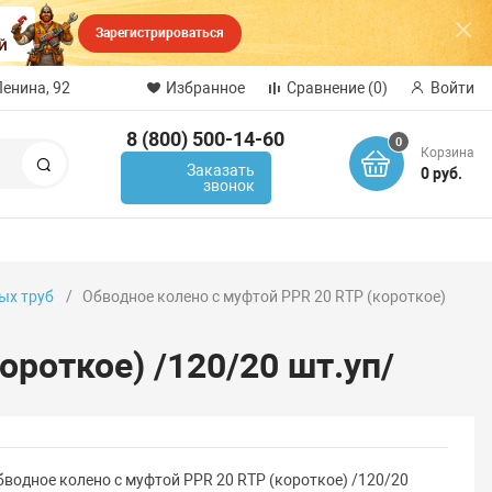
Зарегистрироваться
Ленина, 92
Избранное
Сравнение
(0)
Войти
8 (800) 500-14-60
0
Корзина
Поиск
Заказать
0 руб.
звонок
ых труб
Обводное колено с муфтой PPR 20 RTP (короткое)
ороткое) /120/20 шт.уп/
бводное колено с муфтой PPR 20 RTP (короткое) /120/20