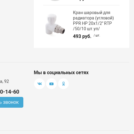
Кран шаровый для
радиатора (угловой)
PPR НР 20х1/2" RTP
/50/10 шт.уп/
493 руб.
/ шт.
Мы в социальных сетях
а, 92
00-14-60
ь звонок