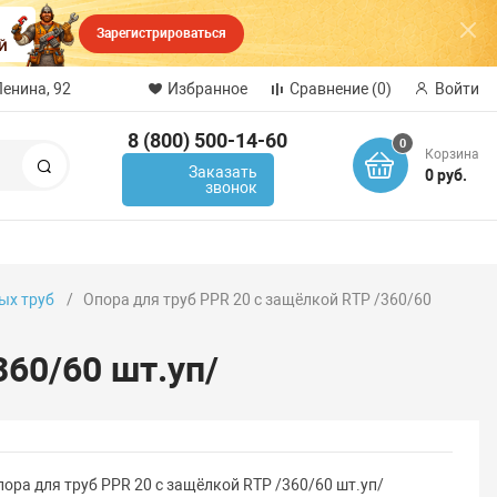
Зарегистрироваться
Ленина, 92
Избранное
Сравнение
(0)
Войти
8 (800) 500-14-60
0
Корзина
Поиск
Заказать
0 руб.
звонок
ых труб
Опора для труб PPR 20 с защёлкой RTP /360/60
360/60 шт.уп/
ора для труб PPR 20 с защёлкой RTP /360/60 шт.уп/