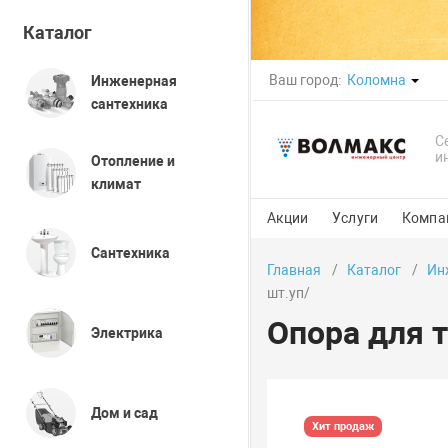
Каталог
Ваш город:
Коломна
Инженерная
сантехника
С
и
Отопление и
климат
Акции
Услуги
Компа
Сантехника
Главная
Каталог
Ин
шт.уп/
Опора для т
Электрика
Дом и сад
Хит продаж