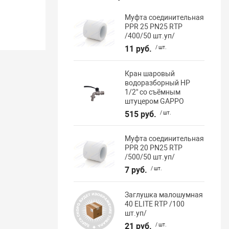
Муфта соединительная
PPR 25 PN25 RTP
/400/50 шт.уп/
11 руб.
/ шт.
Кран шаровый
водоразборный НР
1/2" со съёмным
штуцером GAPPO
515 руб.
/ шт.
Муфта соединительная
PPR 20 PN25 RTP
/500/50 шт.уп/
7 руб.
/ шт.
Заглушка малошумная
40 ELITE RTP /100
шт.уп/
21 руб.
/ шт.