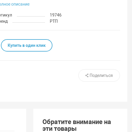
олное описание
ртикул
19746
ренд
РТП
Купить в один клик
Поделиться
Обратите внимание на
эти товары