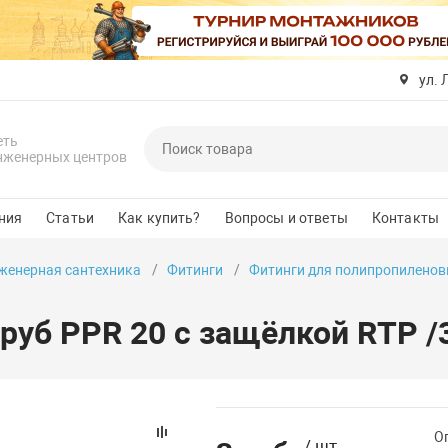
ул. 
еть
нженерных центров
ния
Статьи
Как купить?
Вопросы и ответы
Контакты
женерная сантехника
Фитинги
Фитинги для полипропиленов
руб PPR 20 с защёлкой RTP /
Оп
/ шт.