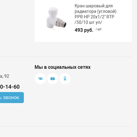
Кран шаровый для
радиатора (угловой)
PPR НР 20х1/2" RTP
/50/10 шт.уп/
493 руб.
/ шт.
Мы в социальных сетях
а, 92
00-14-60
ь звонок