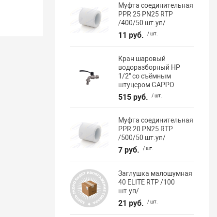
Муфта соединительная
PPR 25 PN25 RTP
/400/50 шт.уп/
11 руб.
/ шт.
Кран шаровый
водоразборный НР
1/2" со съёмным
штуцером GAPPO
515 руб.
/ шт.
Муфта соединительная
PPR 20 PN25 RTP
/500/50 шт.уп/
7 руб.
/ шт.
Заглушка малошумная
40 ELITE RTP /100
шт.уп/
21 руб.
/ шт.