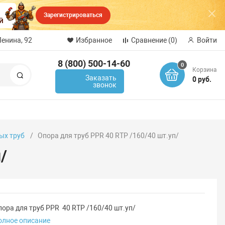
Зарегистрироваться
Ленина, 92
Избранное
Сравнение
(0)
Войти
8 (800) 500-14-60
0
Корзина
Поиск
Заказать
0 руб.
звонок
ых труб
Опора для труб PPR 40 RTP /160/40 шт.уп/
/
пора для труб PPR 40 RTP /160/40 шт.уп/
олное описание