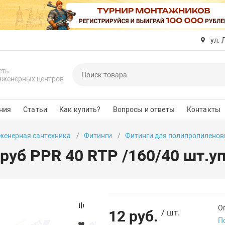
ул. 
еть
нженерных центров
ния
Статьи
Как купить?
Вопросы и ответы
Контакты
женерная сантехника
Фитинги
Фитинги для полипропиленов
руб PPR 40 RTP /160/40 шт.уп
О
12 руб.
/ шт.
П