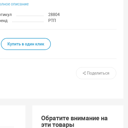
олное описание
ртикул
28804
ренд
РТП
Купить в один клик
Поделиться
Обратите внимание на
эти товары