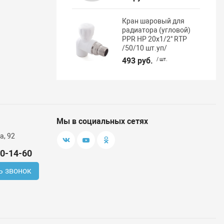
Кран шаровый для
радиатора (угловой)
PPR НР 20х1/2" RTP
/50/10 шт.уп/
493 руб.
/ шт.
Мы в социальных сетях
а, 92
00-14-60
ь звонок