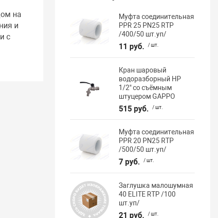
дом на
Муфта соединительная
ния и
PPR 25 PN25 RTP
/400/50 шт.уп/
и с
11 руб.
/ шт.
Кран шаровый
водоразборный НР
1/2" со съёмным
штуцером GAPPO
515 руб.
/ шт.
Муфта соединительная
PPR 20 PN25 RTP
/500/50 шт.уп/
7 руб.
/ шт.
Заглушка малошумная
40 ELITE RTP /100
шт.уп/
21 руб.
/ шт.