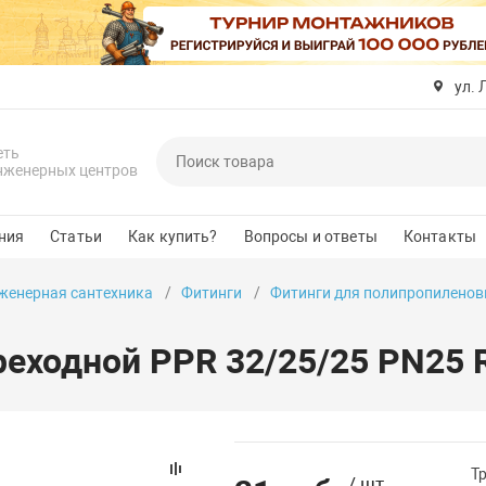
ул. 
еть
нженерных центров
ния
Статьи
Как купить?
Вопросы и ответы
Контакты
женерная сантехника
Фитинги
Фитинги для полипропиленов
еходной PPR 32/25/25 PN25 R
Т
/ шт.