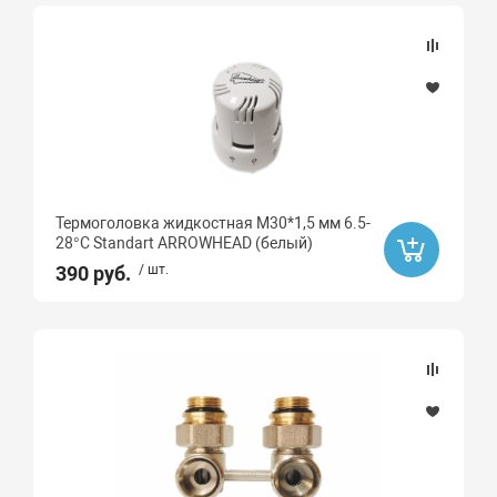
Распродажа
Да
Ликвидация
Да
Ликвидация
Термоголовка жидкостная М30*1,5 мм 6.5-
28°C Standart ARROWHEAD (белый)
Бренд
390 руб.
/ шт.
Gebo
STOUT
General Fittings
Icma
MVI
РТП