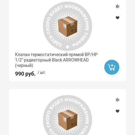
Алюминий
Латунь
Сталь
Латунь с никелированным покрытием
латунь
Латунь CW617N
Клапан термостатический прямой ВР/НР
1/2" радиаторный Black ARROWHEAD
Пластик
(черный)
990 руб.
/ шт.