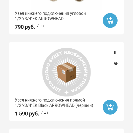
ZEGOR
Узел нижнего подключения угловой
Neptun
1/2"x3/4"EK ARROWHEAD
ROYAL THERMO
790 руб.
/ шт.
Valogin
GAPPO
ARROWHEAD
Высота, мм
Длина, мм
Узел нижнего подключения прямой
Тип монтажа
1/2"x3/4"EK Black ARROWHEAD (черный)
1 590 руб.
/ шт.
Материал