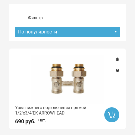
Фильтр
По популярности
Подбор параметров
Наличие товара
В наличии
Под заказ
Узел нижнего подключения прямой
Хит продаж
1/2"x3/4"EK ARROWHEAD
Да
690 руб.
/ шт.