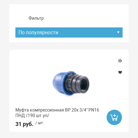
Фильтр
По популярности
Подбор параметров
Наличие товара
В наличии
Под заказ
Муфта компрессионная ВР 20x 3/4" PN16
Распродажа
ПНД /190 шт.уп/
Да
31 руб.
/ шт.