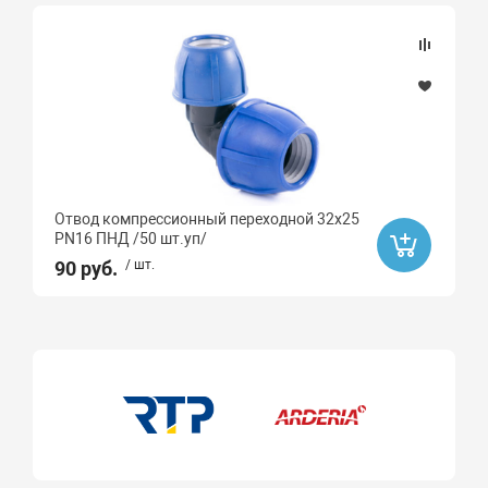
Ликвидация
Да
Бренд
РТП
GAPPO
Отвод компрессионный переходной 32х25
PN16 ПНД /50 шт.уп/
Тип монтажа
90 руб.
/ шт.
Монтаж
вертикальный
напольный
настенный