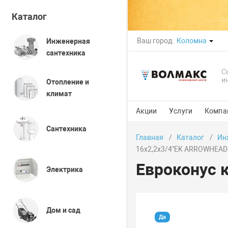
Каталог
Ваш город:
Коломна
Инженерная
сантехника
С
и
Отопление и
климат
Акции
Услуги
Компа
Сантехника
Главная
Каталог
Ин
16х2,2х3/4"EK ARROWHEAD
Евроконус 
Электрика
Дом и сад
Да