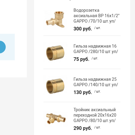
Водорозетка
аксиальная ВР 16х1/2"
GAPPO /70/10 шт.уп/
300 руб.
/ шт.
Гильза надвижная 16
ь
GAPPO /280/10 шт.уп/
75 руб.
/ шт.
Гильза надвижная 25
GAPPO /140/10 шт.уп/
130 руб.
/ шт.
Тройник аксиальный
переходной 20х16х20
GAPPO /80/10 шт.уп/
290 руб.
/ шт.