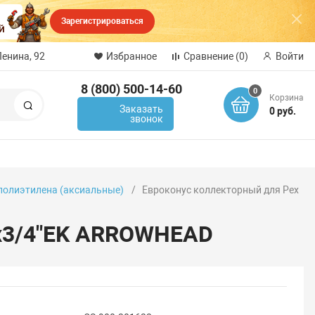
Зарегистрироваться
Ленина, 92
Избранное
Сравнение
(0)
Войти
8 (800) 500-14-60
0
Корзина
Поиск
Заказать
0 руб.
звонок
 полиэтилена (аксиальные)
Евроконус коллекторный для Pex
2х3/4"EK ARROWHEAD