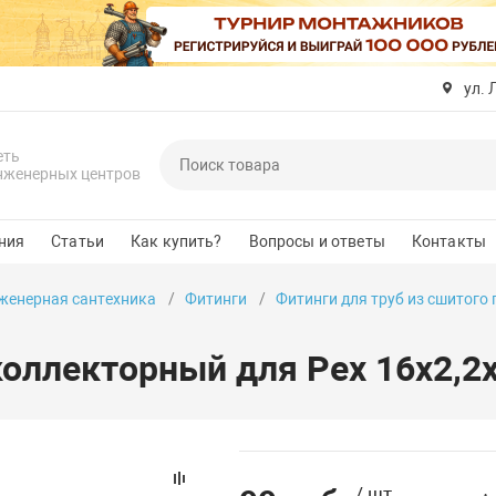
ул. 
еть
нженерных центров
ния
Статьи
Как купить?
Вопросы и ответы
Контакты
женерная сантехника
Фитинги
Фитинги для труб из сшитого
коллекторный для Pex 16х2,
/ шт.