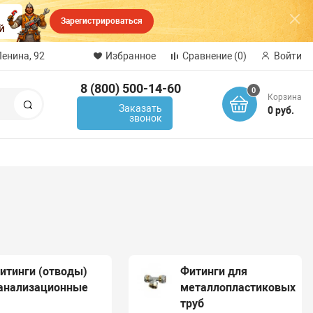
Зарегистрироваться
Ленина, 92
Избранное
Сравнение
(0)
Войти
8 (800) 500-14-60
0
Корзина
Поиск
Заказать
0 руб.
звонок
итинги (отводы)
Фитинги для
анализационные
металлопластиковых
труб