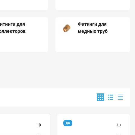
итинги для
Фитинги для
оллекторов
медных труб
Да