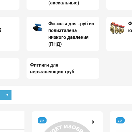
(аксиальные)
Фитинги для труб из
Ф
б
полиэтилена
к
низкого давления
(ПНД)
Фитинги для
нержавеющих труб
Да
Да