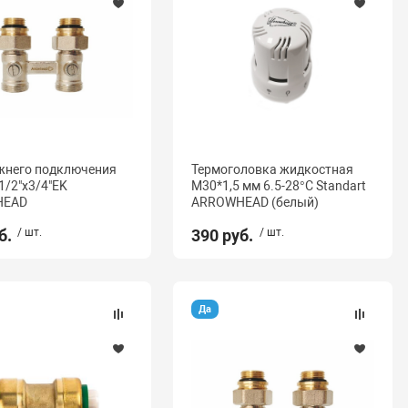
жнего подключения
Термоголовка жидкостная
1/2"x3/4"EK
М30*1,5 мм 6.5-28°C Standart
HEAD
ARROWHEAD (белый)
б.
/ шт.
390 руб.
/ шт.
Да