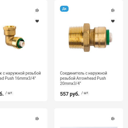
Да
к с наружной резьбой
Соединитель с наружной
ad Push 16mmx3/4"
резьбой Arrowhead Push
20mmx3/4"
б.
/ шт.
557 руб.
/ шт.