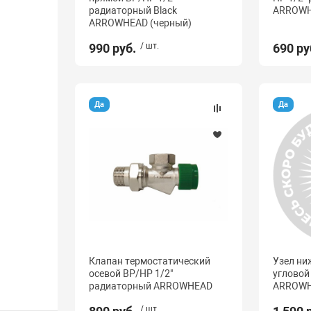
радиаторный Black
ARROWH
ARROWHEAD (черный)
990 руб.
/ шт.
690 ру
Да
Да
Клапан термостатический
Узел ни
осевой ВР/НР 1/2"
угловой 
радиаторный ARROWHEAD
ARROWH
/ шт.