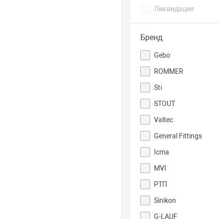
Ликвидация
Бренд
Gebo
ROMMER
Sti
STOUT
Valtec
General Fittings
Icma
MVI
РТП
Sinikon
G-LAUF