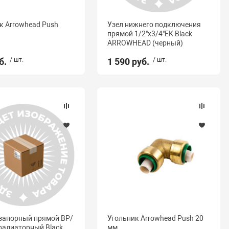
к Arrowhead Push
Узел нижнего подключения
прямой 1/2"x3/4"EK Black
ARROWHEAD (черный)
б.
/ шт.
1 590 руб.
/ шт.
запорный прямой ВР/
Угольник Arrowhead Push 20
 радиаторный Black
мм