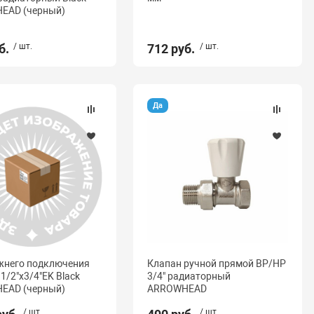
EAD (черный)
б.
/ шт.
712 руб.
/ шт.
Да
жнего подключения
Клапан ручной прямой ВР/НР
1/2"x3/4"EK Black
3/4" радиаторный
EAD (черный)
ARROWHEAD
/ шт.
/ шт.