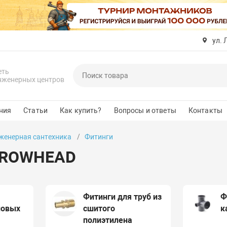
ул. 
еть
нженерных центров
ния
Статьи
Как купить?
Вопросы и ответы
Контакты
женерная сантехника
Фитинги
RROWHEAD
Фитинги для труб из
Ф
новых
сшитого
к
полиэтилена