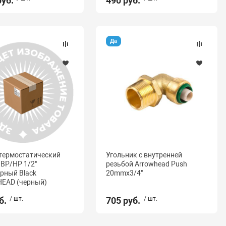
руб.
490 руб.
Да
термостатический
Угольник с внутренней
 ВР/НР 1/2"
резьбой Arrowhead Push
рный Black
20mmx3/4"
EAD (черный)
б.
/ шт.
705 руб.
/ шт.