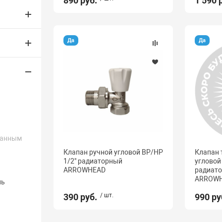
890 руб.
1 590 
Да
Да
ванным
Клапан ручной угловой ВР/НР
Клапан 
1/2" радиаторный
угловой
ARROWHEAD
радиато
ARROWH
нь
390 руб.
/ шт.
990 ру