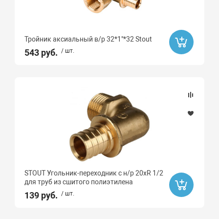
Тройник аксиальный в/р 32*1"*32 Stout
543 руб.
/ шт.
STOUT Угольник-переходник с н/р 20хR 1/2
для труб из сшитого полиэтилена
139 руб.
/ шт.