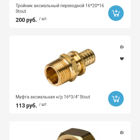
Valtec
Тройник аксиальный переходной 16*20*16
General Fittings
Stout
200 руб.
/ шт.
Icma
MVI
РТП
Sinikon
G-LAUF
ZEGOR
Neptun
ROYAL THERMO
Муфта аксиальная н/р 16*3/4" Stout
Far
113 руб.
/ шт.
Valogin
GAPPO
Ard