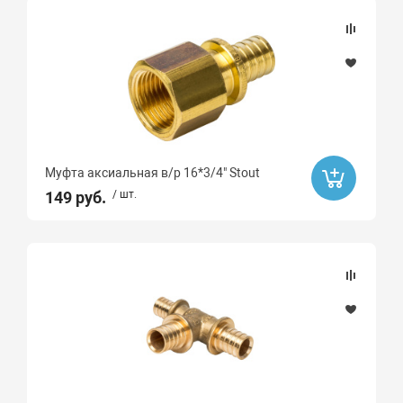
Распродажа
Да
Ликвидация
Да
Муфта аксиальная в/р 16*3/4" Stout
149 руб.
/ шт.
Ликвидация
Бренд
Gebo
ROMMER
Sti
STOUT