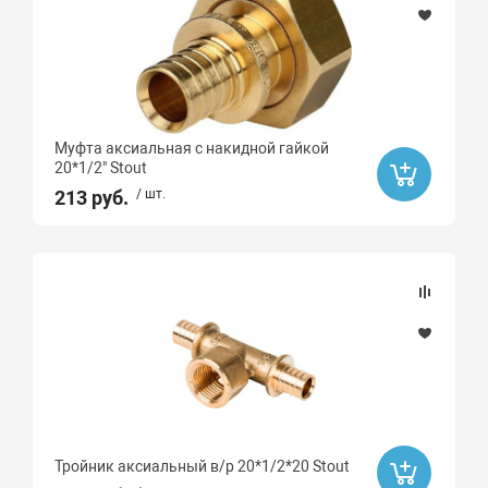
ARROWHEAD
Высота, мм
Длина, мм
Муфта аксиальная с накидной гайкой
20*1/2" Stout
213 руб.
/ шт.
Угол
45
15
30
67
87
90
45
Тройник аксиальный в/р 20*1/2*20 Stout