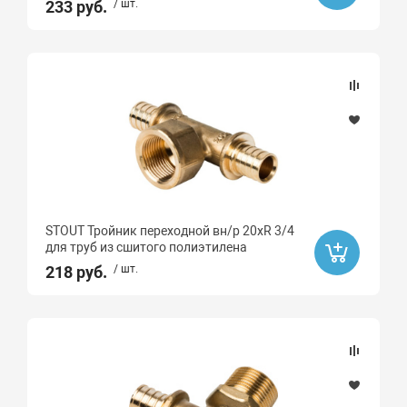
233 руб.
/ шт.
90
67
87
15
30
50
Тип монтажа
STOUT Тройник переходной вн/р 20хR 3/4
для труб из сшитого полиэтилена
Монтаж
218 руб.
/ шт.
Материал
Алюминий
Латунь