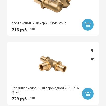
Сталь
Латунь с никелированным покрытием
Полипропилен
Угол аксиальный н/р 20*3/4" Stout
Бессвинцовая латунь CW511L
213 руб.
/ шт.
латунь
Латунь CW617N
Пластик
Тройник аксиальный переходной 25*16*16
Stout
229 руб.
/ шт.