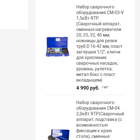
Набор сварочного
оборудования CM-03-V
1,5кВт RTP
(Сварочный аппарат;
сменные нагреватели
20, 25, 32, 40 мм;
ножницы для резки
труб D 16-42 мм; пласт
заглушки 1/2", ключи
для крепления
сварочных насадок;
уровень; рулетка;
метал бокс с пласт
вкладышем)
4 990 руб.
/ шт.
Набор сварочного
оборудования CM-04
2,0кВт RTP(Сварочный
аппарат; подставка (с
возможностью
фиксации к краю
стола); сменные