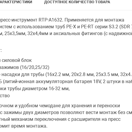
АРАКТЕРИСТИКИ
ДОСТУПНОЕ КОЛИЧЕСТВО ТОВАРА
ресс-инструмент RTP-A1632. Применяется для монтажа
стем с использованием труб PE-X и PE-RT серии S3.2 (SDR 7
м, 25х3,5мм, 32х4,4мм и аксиальных фитингов (с надвижно
:
 силовой блок
зажимов (16/20,25/32)
насадки для трубы (16х2.2 мм, 20х2.8 мм, 25х3.5 мм, 32х4
 (литий-ионная аккумуляторная батарея 18V, 2 штуки в на
ки трубы диаметром 16-32 мм,
ство
очном и удобном чемодане для хранения и переноски
сс зажимы двух диаметров позволяют вести монтаж без с
отный механизм переключения с расширителя на пресс
омит время монтажа.