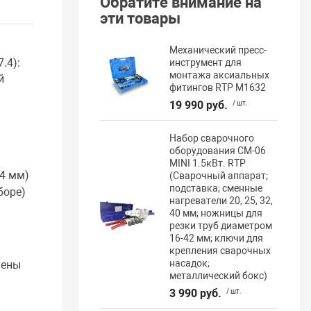
Обратите внимание на
эти товары
Механический пресс-
.4):
инструмент для
монтажа аксиальных
й
фитингов RTP M1632
19 990 руб.
/ шт.
Набор сварочного
оборудования CM-06
MINI 1.5кВт. RTP
.4 мм)
(Сварочный аппарат;
подставка; сменные
боре)
нагреватели 20, 25, 32,
40 мм; ножницы для
резки труб диаметром
16-42 мм; ключи для
крепления сварочных
насадок;
мены
металлический бокс)
3 990 руб.
/ шт.