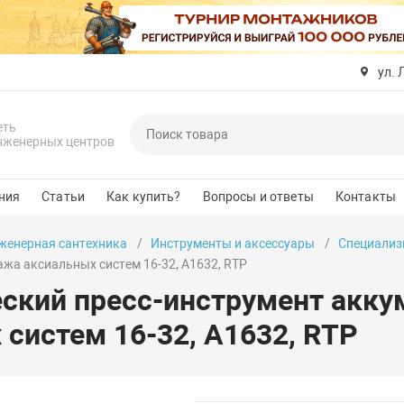
ул. 
еть
нженерных центров
ния
Статьи
Как купить?
Вопросы и ответы
Контакты
женерная сантехника
Инструменты и аксессуары
Специализ
жа аксиальных систем 16-32, А1632, RTP
ский пресс-инструмент акк
 систем 16-32, А1632, RTP