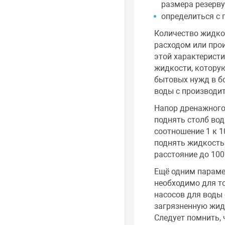
размера резерву
определиться с 
Количество жидкос
расходом или про
этой характерист
жидкости, которую
бытовых нужд в б
воды с производит
Напор дренажного 
поднять столб вод
соотношение 1 к 10
поднять жидкость 
расстояние до 100
Ещё одним параме
необходимо для т
насосов для воды 
загрязненную жид
Следует помнить,