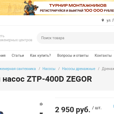
ул. 
еть
нженерных центров
ния
Статьи
Как купить?
Вопросы и ответы
Контакты
женерная сантехника
Насосы
Насосы дренажные
Дренаж
насос ZTP-400D ZEGOR
2 950 руб.
/ шт.