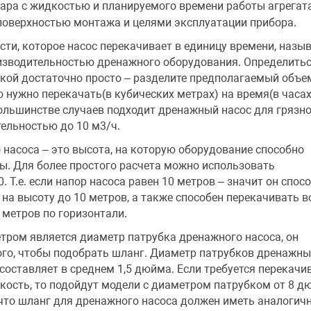
ара с жидкостью и планируемого времени работы агрегата
поверхностью монтажа и целями эксплуатации прибора.
ти, которое насос перекачивает в единицу времени, назы
изводительностью дренажного оборудования. Определитьс
икой достаточно просто – разделите предполагаемый объе
 нужно перекачать(в кубических метрах) на время(в часах
ольшинстве случаев подходит дренажный насос для грязн
ельностью до 10 м3/ч.
насоса – это высота, на которую оборудование способно
ы. Для более простого расчета можно использовать
. Т.е. если напор насоса равен 10 метров – значит он спос
на высоту до 10 метров, а также способен перекачивать в
 метров по горизонтали.
тром является диаметр патрубка дренажного насоса, он
ого, чтобы подобрать шланг. Диаметр патрубков дренажны
составляет в среднем 1,5 дюйма. Если требуется перекачи
кость, то подойдут модели с диаметром патрубком от 8 д
 что шланг для дренажного насоса должен иметь аналогич