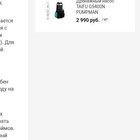
Дренажный насос
;
TAIFU GS400N
PUMPMAN
2 990 руб.
/ шт.
вается
я с
м
). Для
ой
обен
оду на
х
вать
юймов.
ный