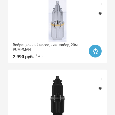
Да
Бренд
ДЖИЛЕКС
ZEGOR
Вибрационный насос, ниж. забор, 20м
Pumpman
PUMPMAN
Oasis
2 990 руб.
/ шт.
AQUARIO
Монтаж
Тип насоса
Скважинный
Колодезный