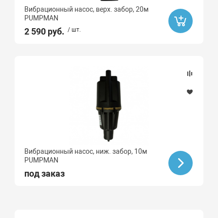
Вибрационный насос, верх. забор, 20м
PUMPMAN
Макс. напор, м
2 590 руб.
/ шт.
40
50
60
75
Качество воды
чистая
Вибрационный насос, ниж. забор, 10м
PUMPMAN
под заказ