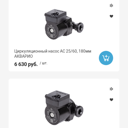
Наличие товара
В наличии
Под заказ
Циркуляционный насос AC 25/60, 180мм
Хит продаж
АКВАРИО
Да
6 630 руб.
/ шт.
Акция
Распродажа
Да
Ликвидация