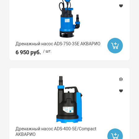
Ibo
Вихрь
Grundfos
AQUARIO
Дренажный насос ADS-750-35E АКВАРИО
Unipump
6 950 руб.
/ шт.
Высота, мм
Длина, мм
Монтаж
Тип насоса
Дренажный насос ADS-400-5E/Compact
Насосная станция
АКВАРИО