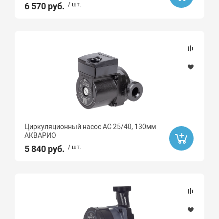
6 570 руб.
/ шт.
Сопутствующие товары для насосов
Дренажный
Фекальный
Скважинный
Циркуляционный
Погружной
Колодезный
Циркуляционный
Циркуляционный насос AC 25/40, 130мм
АКВАРИО
5 840 руб.
/ шт.
Макс. напор, м
-
115
12
152