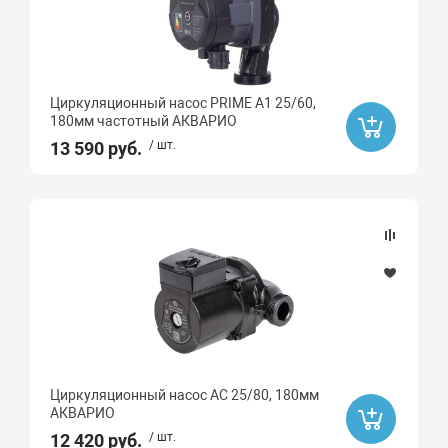
29
4
4.8
Циркуляционный насос PRIME A1 25/60,
180мм частотный АКВАРИО
40
13 590 руб.
/ шт.
45
5
50
55
6
6.5
60
65
Циркуляционный насос AC 25/80, 180мм
АКВАРИО
7
12 420 руб.
/ шт.