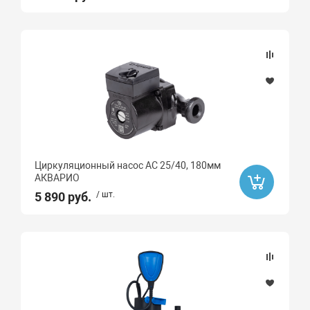
7.5
75
78
8
8.5
80
9.5
90
Циркуляционный насос AC 25/40, 180мм
АКВАРИО
93
5 890 руб.
/ шт.
Качество воды
чистая
грязная
слабозагрязненная