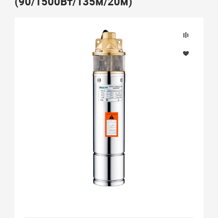
(90/1500Вт/135м/20м)