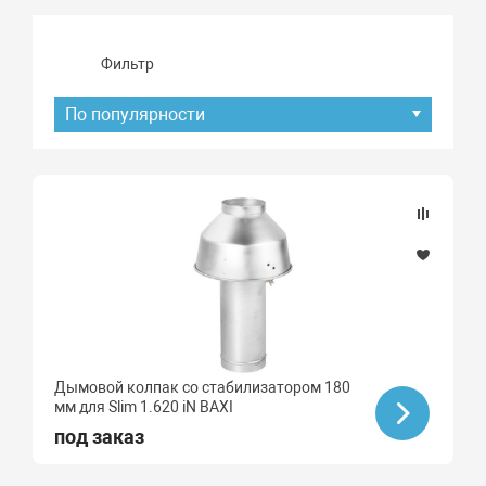
Фильтр
По популярности
Подбор параметров
Наличие товара
В наличии
Под заказ
Дымовой колпак со стабилизатором 180
Бренд
мм для Slim 1.620 iN BAXI
BAXI
под заказ