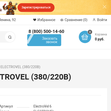
Зарегистрироваться
Ленина, 92
Избранное
Сравнение
(0)
Войти
8 (800) 500-14-60
0
Корзина
Поиск
Заказать
0 руб.
звонок
т ELECTROVEL (380/220В)
CTROVEL (380/220В)
Артикул
ElectroVel 6