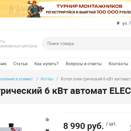
ул. 
еть
нженерных центров
ния
Статьи
Как купить?
Вопросы и ответы
Контакты
опление и климат
Котлы
Котел электрический 6 кВт автома
трический 6 кВт автомат ELE
8 990 руб.
/ шт.