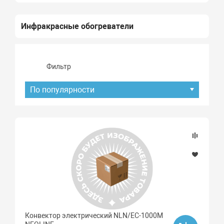
Инфракрасные обогреватели
Фильтр
По популярности
Подбор параметров
Наличие товара
В наличии
Под заказ
Конвектор электрический NLN/EC-1000M
Распродажа