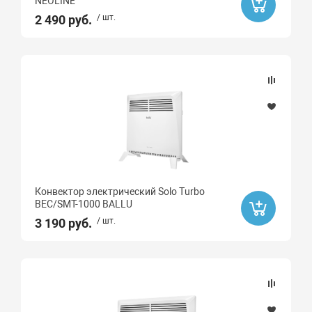
NEOLINE
Да
2 490 руб.
/ шт.
Ликвидация
Да
Ликвидация
Бренд
DENZEL
Конвектор электрический Solo Turbo
BALLU
BEC/SMT-1000 BALLU
Ресанта
3 190 руб.
/ шт.