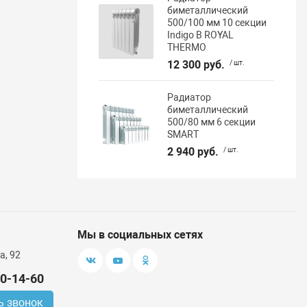
биметаллический
500/100 мм 10 секции
Indigo В ROYAL
THERMO
12 300 руб.
/ шт.
Радиатор
биметаллический
500/80 мм 6 секции
SMART
2 940 руб.
/ шт.
Мы в социальных сетях
а, 92
00-14-60
ь звонок