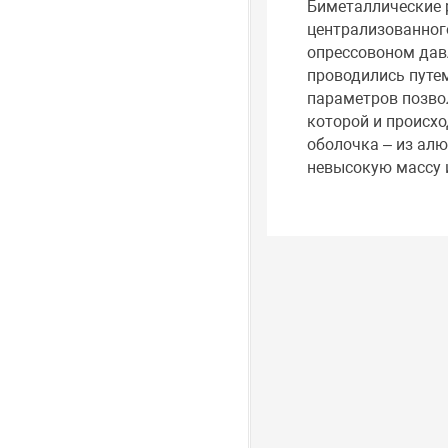
Биметаллические 
централизованног
опрессовоном давл
проводились путе
параметров позвол
которой и происхо
оболочка – из алю
невысокую массу 