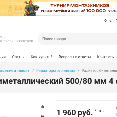
ул. 
еть
нженерных центров
ния
Статьи
Как купить?
Вопросы и ответы
Контакты
опление и климат
Радиаторы отопления
Радиатор биметалли
иметаллический 500/80 мм 4
1 960 руб.
/ шт.