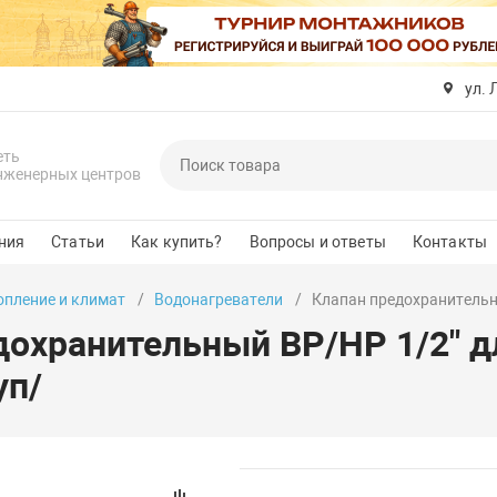
ул. 
еть
нженерных центров
ния
Статьи
Как купить?
Вопросы и ответы
Контакты
опление и климат
Водонагреватели
Клапан предохранительны
дохранительный ВР/НР 1/2" д
уп/