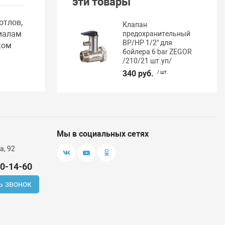
эти товары
отлов,
Клапан
риалам
предохранительный
ВР/НР 1/2" для
ком
бойлера 6 bar ZEGOR
/210/21 шт.уп/
340 руб.
/ шт.
Мы в социальных сетях
а, 92
00-14-60
ь звонок