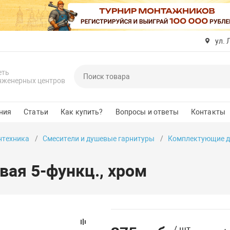
ул. 
еть
нженерных центров
ния
Статьи
Как купить?
Вопросы и ответы
Контакты
нтехника
Смесители и душевые гарнитуры
Комплектующие дл
вая 5-функц., хром
/ шт.