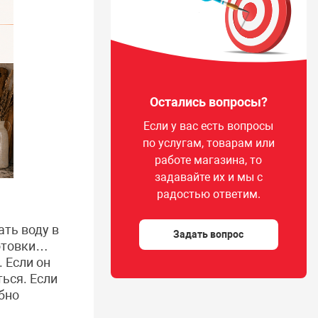
Остались вопросы?
Если у вас есть вопросы
по услугам, товарам или
работе магазина, то
задавайте их и мы с
радостью ответим.
ать воду в
Задать вопрос
готовки…
 Если он
ься. Если
бно