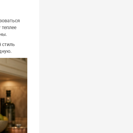
зоваться
 теплее
ны.
 стиль
дную.