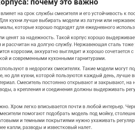
орпуса: почему это важно
влияет на срок службы смесителя и его устойчивость к п
 Для кухни лучше выбирать модели из латуни или нержаве
риалы, которые хорошо подходят для ежедневного использ
ли ценят за надежность. Такой корпус хорошо выдержива
и и рассчитан на долгую службу. Нержавеющая сталь тоже
оится коррозии, аккуратно выглядит и хорошо сочетается с
икой и современными кухонными гарнитурами.
пользуют в недорогих смесителях. Такие модели могут по
, но для кухни, которой пользуются каждый день, лучше 
ериал. Смеситель постоянно открывают и закрывают, на 
 воды, а крепления и соединения должны выдерживать рег
но. Хром легко вписывается почти в любой интерьер. Черн
смесители помогают подобрать модель под мойку, столешн
матовыми и темными покрытиями нужно ухаживать регулярн
ее капли, разводы и известковый налет.