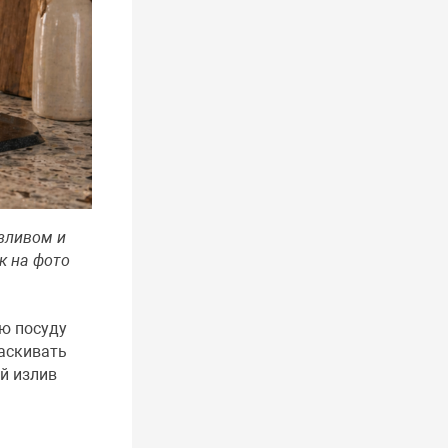
зливом и
к на фото
ую посуду
ласкивать
ой излив