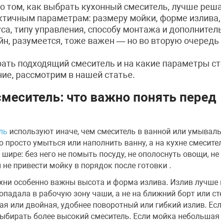
о том, как выбрать кухонный смеситель, лучше реша
ктичным параметрам: размеру мойки, форме излива,
са, типу управления, способу монтажа и дополните
н, разумеется, тоже важен — но во вторую очередь
рать подходящий смеситель и на какие параметры ст
ие, рассмотрим в нашей статье.
меситель: что важно понять перед
ль
используют иначе, чем смеситель в ванной или умываль
 просто умыться или наполнить ванну, а на кухне смесите
 шире: без него не помыть посуду, не ополоснуть овощи, не
 не привести мойку в порядок после готовки .
ухни особенно важны высота и форма излива. Излив лучше
попадала в рабочую зону чаши, а не на ближний борт или ст
я или двойная, удобнее поворотный или гибкий излив. Ес
ыбирать более высокий смеситель. Если мойка небольшая