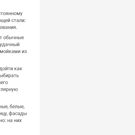
остоянному
ющей стали:
ования.
ет обычные
 удачный
 мойками из
дойти как
выбирать
него
улярную
ые, белые,
ицу, фасады
о: на них