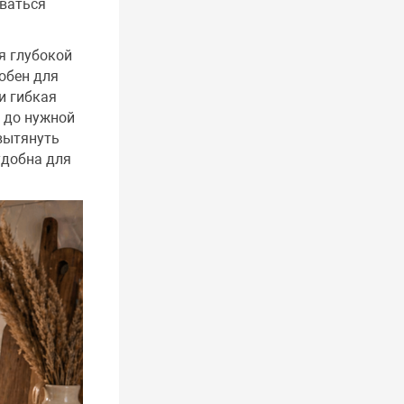
оваться
я глубокой
обен для
и гибкая
л до нужной
вытянуть
удобна для