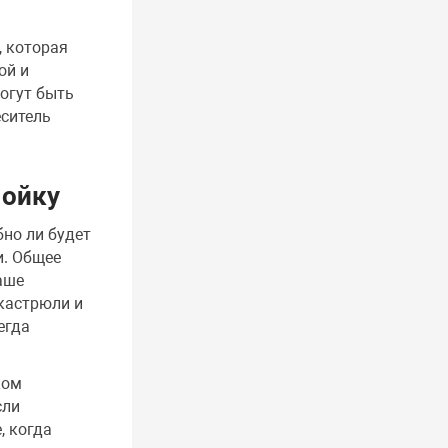
, которая
ой и
огут быть
еситель
мойку
бно ли будет
и. Общее
аше
кастрюли и
егда
ком
сли
, когда