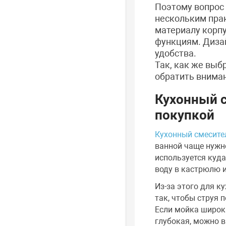
Поэтому вопрос 
нескольким пра
материалу корпу
функциям. Дизай
удобства.
Так, как же выб
обратить вниман
Кухонный с
покупкой
Кухонный смесите
ванной чаще нужно
используется куда
воду в кастрюлю и
Из-за этого для к
так, чтобы струя 
Если мойка широка
глубокая, можно в