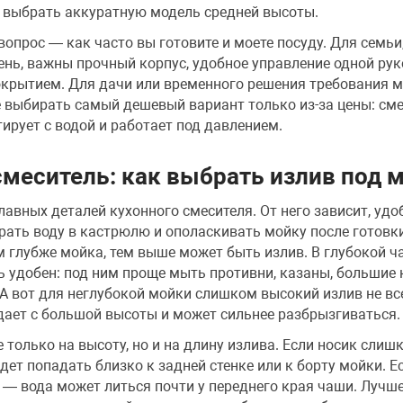
е выбрать аккуратную модель средней высоты.
опрос — как часто вы готовите и моете посуду. Для семьи
нь, важны прочный корпус, удобное управление одной рук
окрытием. Для дачи или временного решения требования м
е выбирать самый дешевый вариант только из-за цены: см
ирует с водой и работает под давлением.
меситель: как выбрать излив под 
лавных деталей кухонного смесителя. От него зависит, удо
рать воду в кастрюлю и ополаскивать мойку после готовк
м глубже мойка, тем выше может быть излив. В глубокой ч
 удобен: под ним проще мыть противни, казаны, большие 
А вот для неглубокой мойки слишком высокий излив не вс
дает с большой высоты и может сильнее разбрызгиваться.
 только на высоту, но и на длину излива. Если носик слиш
удет попадать близко к задней стенке или к борту мойки. Е
— вода может литься почти у переднего края чаши. Лучше