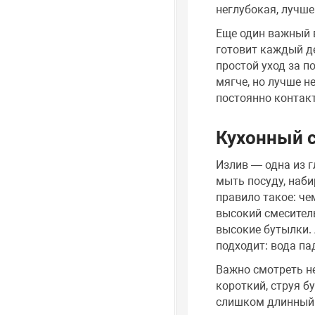
неглубокая, лучш
Еще один важный в
готовит каждый де
простой уход за п
мягче, но лучше н
постоянно контакт
Кухонный с
Излив — одна из г
мыть посуду, наби
правило такое: че
высокий смеситель
высокие бутылки. 
подходит: вода па
Важно смотреть не
короткий, струя б
слишком длинный 