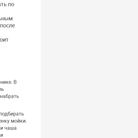
ть по
льным
 после
оит
нике. В
ль
 набрать
 подбирать
енку мойки.
ли чаша
 и