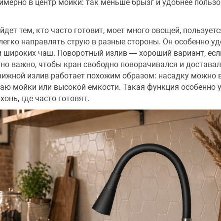
имерно в центр мойки: так меньше брызг и удобнее польз
йдет тем, кто часто готовит, моет много овощей, пользуетс
легко направлять струю в разные стороны. Он особенно уд
и широких чаш. Поворотный излив — хороший вариант, есл
 но важно, чтобы кран свободно поворачивался и достава
вижной излив работает похожим образом: насадку можно 
раю мойки или высокой емкости. Такая функция особенно 
онь, где часто готовят.