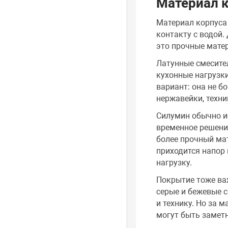
Материал к
Материал корпуса 
контакту с водой.
это прочные мате
Латунные смесите
кухонные нагрузк
вариант: она не б
нержавейки, техн
Силумин обычно ис
временное решение
более прочный мат
приходится напор
нагрузку.
Покрытие тоже важ
серые и бежевые 
и технику. Но за 
могут быть заметн