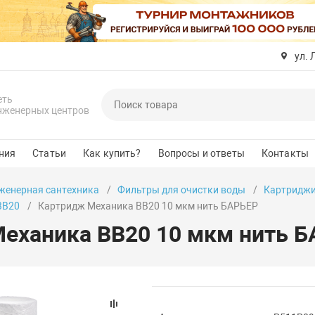
ул. 
еть
нженерных центров
ния
Статьи
Как купить?
Вопросы и ответы
Контакты
женерная сантехника
Фильтры для очистки воды
Картриджи
BB20
Картридж Механика BB20 10 мкм нить БАРЬЕР
еханика BB20 10 мкм нить 