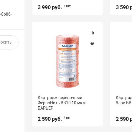
3 990 руб.
/ шт.
3 590 
-8b86-
Картридж верёвочный
Картрид
ФерроНить BB10 10 мкм
блок BB
БАРЬЕР
2 590 руб.
/ шт.
2 590 