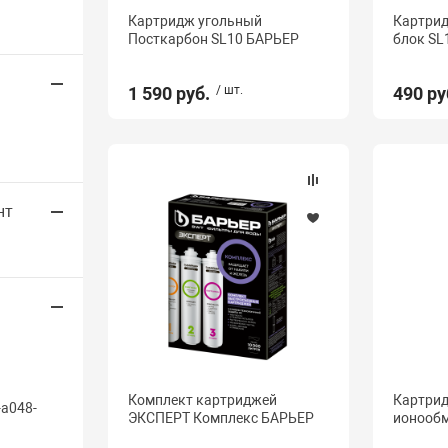
Картридж угольный
Картрид
Посткарбон SL10 БАРЬЕР
блок SL
1 590 руб.
/ шт.
490 ру
нт
Комплект картриджей
Картрид
-a048-
ЭКСПЕРТ Комплекс БАРЬЕР
ионооб