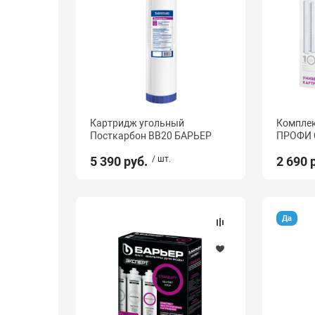
Картридж угольный
Комплек
Посткарбон BB20 БАРЬЕР
ПРОФИ 
5 390 руб.
/ шт.
2 690 
Да