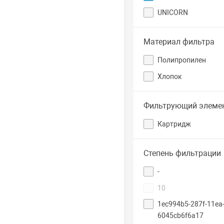
UNICORN
Материал фильтра
Полипропилен
Хлопок
Фильтрующий элеме
Картридж
Степень фильтрации
-
10
1ec994b5-287f-11ea
6045cb6f6a17