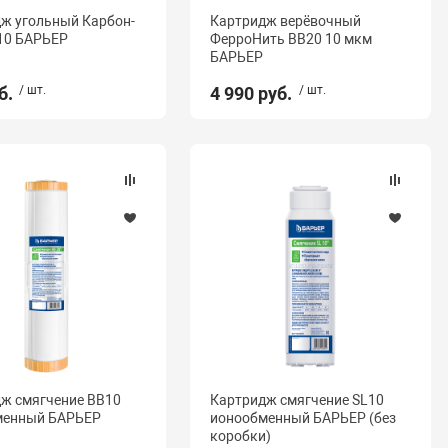
ж угольный Карбон-
Картридж верёвочный
10 БАРЬЕР
ФерроНить BB20 10 мкм
БАРЬЕР
б.
/ шт.
4 990 руб.
/ шт.
ж смягчение BB10
Картридж смягчение SL10
менный БАРЬЕР
ионообменный БАРЬЕР (без
коробки)