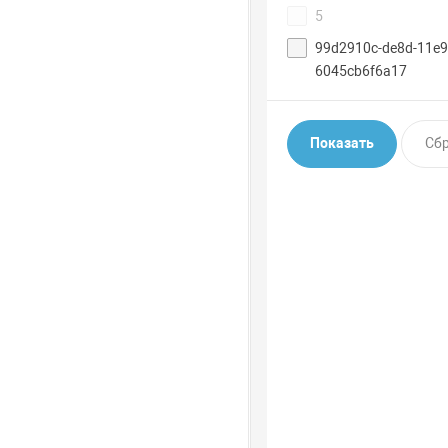
5
99d2910c-de8d-11e9
6045cb6f6a17