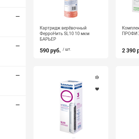
Картридж верёвочный
Комплек
ФерроНить SL10 10 мкм
ПРОФИ 
БАРЬЕР
590 руб.
/ шт.
2 390 