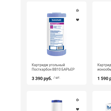
Картридж угольный
Картрид
Посткарбон BB10 БАРЬЕР
ионооб
3 390 руб.
/ шт.
1 590 