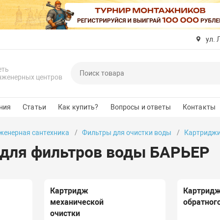
ул. 
еть
нженерных центров
ния
Статьи
Как купить?
Вопросы и ответы
Контакты
женерная сантехника
Фильтры для очистки воды
Картриджи
для фильтров воды БАРЬЕР
Картридж
Картридж
механической
обратног
очистки