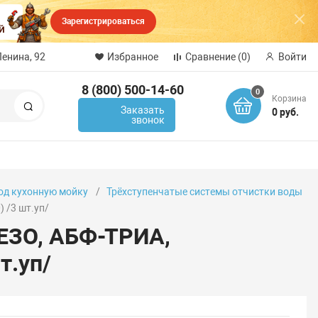
Зарегистрироваться
Ленина, 92
Избранное
Сравнение
(0)
Войти
8 (800) 500-14-60
0
Корзина
Поиск
Заказать
0 руб.
звонок
од кухонную мойку
Трёхступенчатые системы отчистки воды
 /3 шт.уп/
ЕЗО, АБФ-ТРИА,
т.уп/