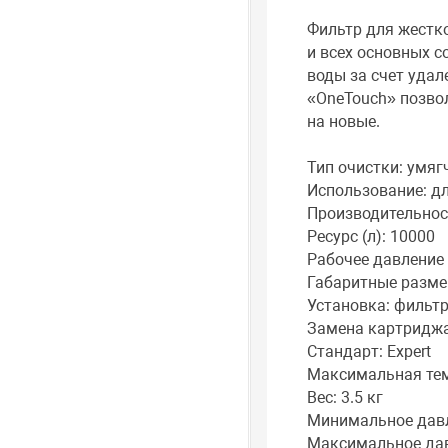
Фильтр для жестк
и всех основных с
воды за счет удал
«OneTouch» позво
на новые.
Тип очистки: умяг
Использование: д
Производительност
Ресурс (л): 10000
Рабочее давление в
Габаритные размер
Установка: фильтр
Замена картриджа
Стандарт: Expert
Максимальная тем
Вес: 3.5 кг
Минимальное давле
Максимальное дав