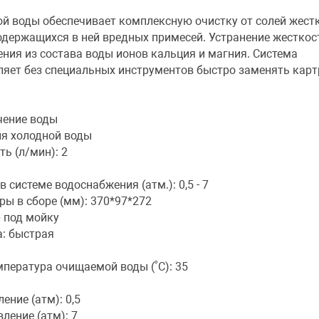
ой воды обеспечивает комплексную очистку от солей жест
одержащихся в ней вредных примесей. Устранение жесткос
ения из состава воды ионов кальция и магния. Система
ляет без специальных инструментов быстро заменять кар
чение воды
ля холодной воды
ь (л/мин): 2
 системе водоснабжения (атм.): 0,5 - 7
ы в сборе (мм): 370*97*272
 под мойку
: быстрая
пература очищаемой воды (˚С): 35
ние (атм): 0,5
ление (атм): 7