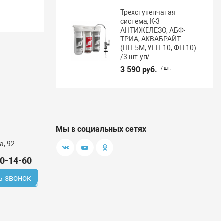
Трехступенчатая
система, К-3
АНТИЖЕЛЕЗО, АБФ-
ТРИА, АКВАБРАЙТ
(ПП-5М, УГП-10, ФП-10)
/3 шт.уп/
3 590 руб.
/ шт.
Мы в социальных сетях
а, 92
00-14-60
ь звонок