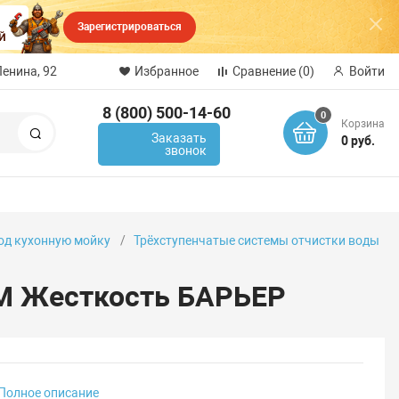
Зарегистрироваться
Ленина, 92
Избранное
Сравнение
(0)
Войти
8 (800) 500-14-60
0
Корзина
Поиск
Заказать
0 руб.
звонок
од кухонную мойку
Трёхступенчатые системы отчистки воды
М Жесткость БАРЬЕР
Полное описание