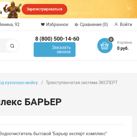
Зарегистрироваться
Ленина, 92
Избранное
Сравнение
(0)
Войти
8 (800) 500-14-60
0
Корзина
Поиск
Заказать
0 руб.
звонок
од кухонную мойку
Трехступенчатая система ЭКСПЕРТ
плекс БАРЬЕР
Водоочиститель бытовой "Барьер эксперт комплекс"