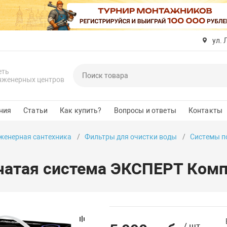
ул. 
еть
нженерных центров
ния
Статьи
Как купить?
Вопросы и ответы
Контакты
женерная сантехника
Фильтры для очистки воды
Системы п
чатая система ЭКСПЕРТ Ком
/ шт.