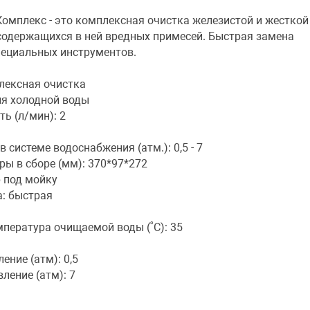
омплекс - это комплексная очистка железистой и жесткой
содержащихся в ней вредных примесей. Быстрая замена
пециальных инструментов.
лексная очистка
ля холодной воды
ь (л/мин): 2
 системе водоснабжения (атм.): 0,5 - 7
ы в сборе (мм): 370*97*272
 под мойку
: быстрая
пература очищаемой воды (˚С): 35
ние (атм): 0,5
ление (атм): 7