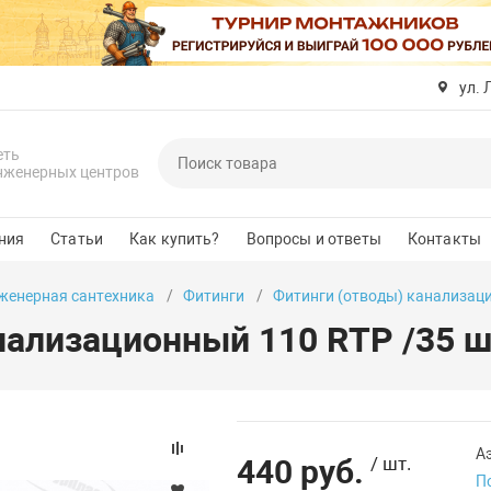
ул. 
еть
нженерных центров
ния
Статьи
Как купить?
Вопросы и ответы
Контакты
женерная сантехника
Фитинги
Фитинги (отводы) канализац
нализационный 110 RTP /35 ш
А
440 руб.
/ шт.
П