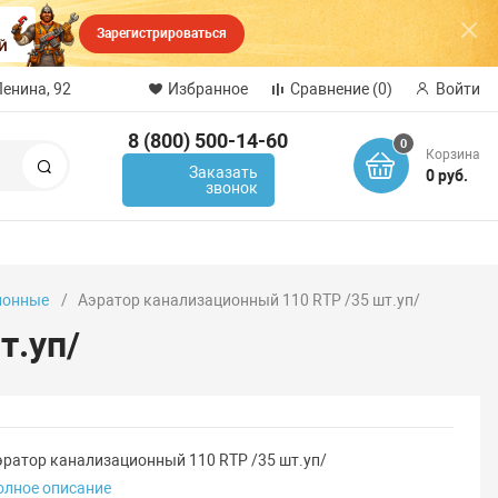
Зарегистрироваться
Ленина, 92
Избранное
Сравнение
(0)
Войти
8 (800) 500-14-60
0
Корзина
Поиск
Заказать
0 руб.
звонок
ионные
Аэратор канализационный 110 RTP /35 шт.уп/
т.уп/
эратор канализационный 110 RTP /35 шт.уп/
олное описание