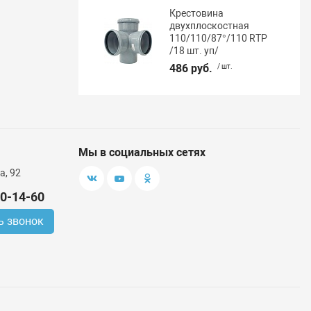
Крестовина
двухплоскостная
110/110/87°/110 RTP
/18 шт. уп/
486 руб.
/ шт.
Мы в социальных сетях
а, 92
00-14-60
ь звонок