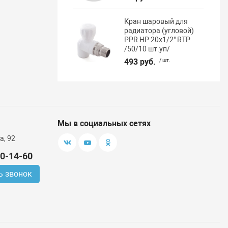
Кран шаровый для
радиатора (угловой)
PPR НР 20х1/2" RTP
/50/10 шт.уп/
493 руб.
/ шт.
Мы в социальных сетях
а, 92
00-14-60
ь звонок