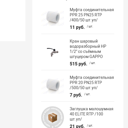
Муфта соединительная
PPR 25 PN25 RTP
/400/50 шт.уп/
11 руб.
/ шт.
Кран шаровый
водоразборный НР
1/2" со съёмным
штуцером GAPPO
515 руб.
/ шт.
Муфта соединительная
PPR 20 PN25 RTP
/500/50 шт.уп/
7 руб.
/ шт.
Заглушка малошумная
40 ELITE RTP /100
шт.уп/
21 руб.
/ шт.