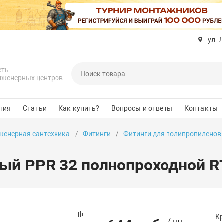
ул. 
еть
нженерных центров
ния
Статьи
Как купить?
Вопросы и ответы
Контакты
женерная сантехника
Фитинги
Фитинги для полипропиленов
ый PPR 32 полнопроходной RT
К
/ шт.