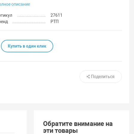
олное описание
ртикул
27611
ренд
РТП
Купить в один клик
Поделиться
Обратите внимание на
эти товары