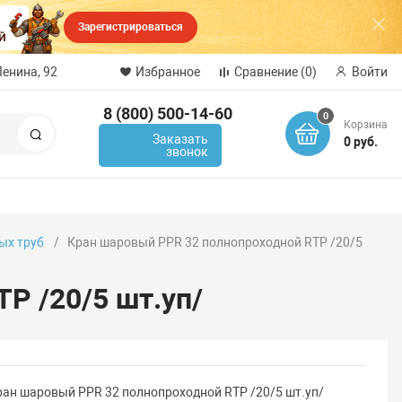
Зарегистрироваться
Ленина, 92
Избранное
Сравнение
(0)
Войти
8 (800) 500-14-60
0
Корзина
Поиск
Заказать
0 руб.
звонок
ых труб
Кран шаровый PPR 32 полнопроходной RTP /20/5
P /20/5 шт.уп/
ран шаровый PPR 32 полнопроходной RTP /20/5 шт.уп/