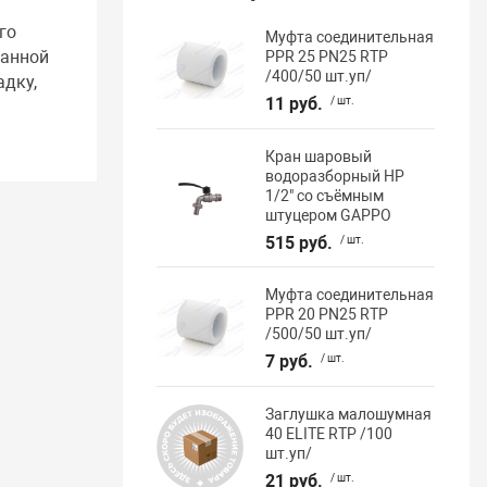
го
Муфта соединительная
ранной
PPR 25 PN25 RTP
/400/50 шт.уп/
адку,
11 руб.
/ шт.
Кран шаровый
водоразборный НР
1/2" со съёмным
штуцером GAPPO
515 руб.
/ шт.
Муфта соединительная
PPR 20 PN25 RTP
/500/50 шт.уп/
7 руб.
/ шт.
Заглушка малошумная
40 ELITE RTP /100
шт.уп/
21 руб.
/ шт.