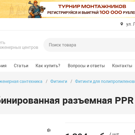
ул. 
еть
нженерных центров
ния
Статьи
Как купить?
Вопросы и ответы
Контакты
женерная сантехника
Фитинги
Фитинги для полипропиленов
инированная разъемная PPR Н
/ шт.