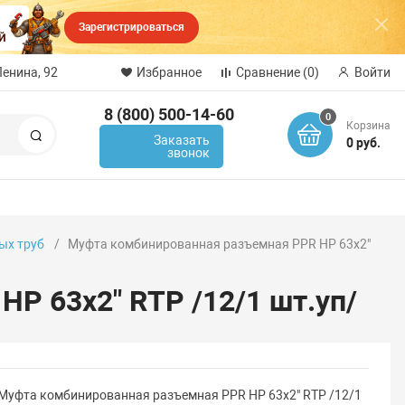
Зарегистрироваться
Ленина, 92
Избранное
Сравнение
(0)
Войти
8 (800) 500-14-60
0
Корзина
Поиск
Заказать
0 руб.
звонок
ых труб
Муфта комбинированная разъемная PPR НР 63х2"
Р 63х2" RTP /12/1 шт.уп/
Муфта комбинированная разъемная PPR НР 63х2" RTP /12/1