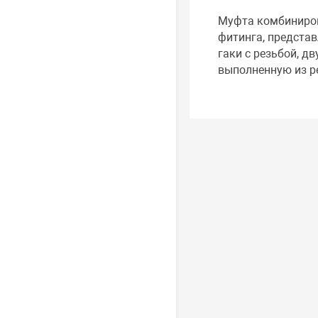
Муфта комбиниров
фитинга, предста
гаки с резьбой, д
выполненную из ре