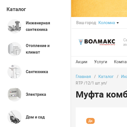
Каталог
Ваш город:
Коломна
Инженерная
сантехника
С
и
Отопление и
климат
Акции
Услуги
Компа
Сантехника
Главная
Каталог
Ин
RTP /12/1 шт.уп/
Муфта комб
Электрика
Дом и сад
Да