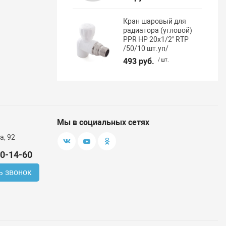
Кран шаровый для
радиатора (угловой)
PPR НР 20х1/2" RTP
/50/10 шт.уп/
493 руб.
/ шт.
Мы в социальных сетях
а, 92
00-14-60
ь звонок