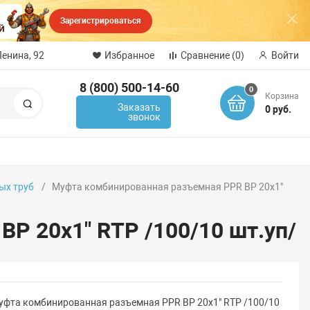
Зарегистрироваться
Ленина, 92
Избранное
Сравнение
(0)
Войти
8 (800) 500-14-60
0
Корзина
Поиск
Заказать
0 руб.
звонок
ых труб
Муфта комбинированная разъемная PPR ВР 20х1"
Р 20х1" RTP /100/10 шт.уп/
уфта комбинированная разъемная PPR ВР 20х1" RTP /100/10