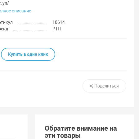
т.уп/
олное описание
ртикул
10614
ренд
РТП
Купить в один клик
Поделиться
Обратите внимание на
эти товары