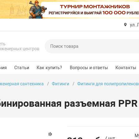
ул. 
еть
нженерных центров
ния
Статьи
Как купить?
Вопросы и ответы
Контакты
женерная сантехника
Фитинги
Фитинги для полипропиленов
инированная разъемная PPR В
М
/ шт.