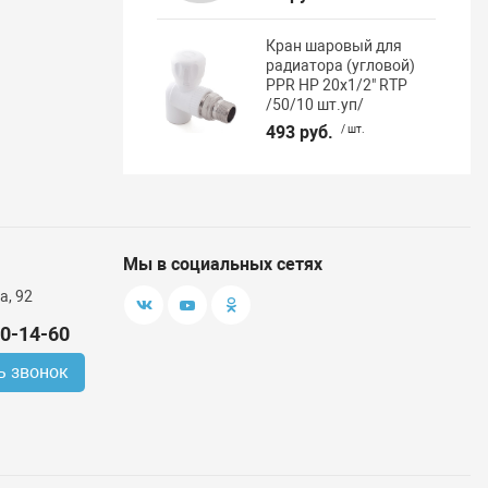
Кран шаровый для
радиатора (угловой)
PPR НР 20х1/2" RTP
/50/10 шт.уп/
493 руб.
/ шт.
Мы в социальных сетях
а, 92
00-14-60
ь звонок