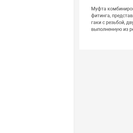
Муфта комбиниров
фитинга, предста
гаки с резьбой, д
выполненную из ре