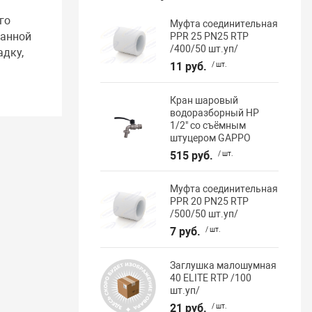
го
Муфта соединительная
ранной
PPR 25 PN25 RTP
/400/50 шт.уп/
адку,
11 руб.
/ шт.
Кран шаровый
водоразборный НР
1/2" со съёмным
штуцером GAPPO
515 руб.
/ шт.
Муфта соединительная
PPR 20 PN25 RTP
/500/50 шт.уп/
7 руб.
/ шт.
Заглушка малошумная
40 ELITE RTP /100
шт.уп/
21 руб.
/ шт.