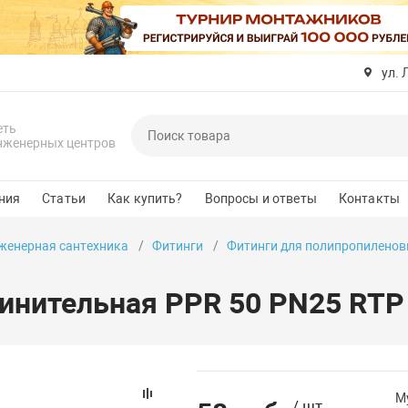
ул. 
еть
нженерных центров
ния
Статьи
Как купить?
Вопросы и ответы
Контакты
женерная сантехника
Фитинги
Фитинги для полипропиленов
инительная PPR 50 PN25 RTP 
М
/ шт.