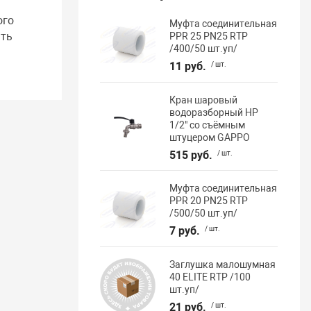
ого
Муфта соединительная
ать
PPR 25 PN25 RTP
/400/50 шт.уп/
11 руб.
/ шт.
Кран шаровый
водоразборный НР
1/2" со съёмным
штуцером GAPPO
515 руб.
/ шт.
Муфта соединительная
PPR 20 PN25 RTP
/500/50 шт.уп/
7 руб.
/ шт.
Заглушка малошумная
40 ELITE RTP /100
шт.уп/
21 руб.
/ шт.