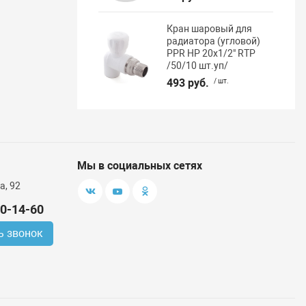
Кран шаровый для
радиатора (угловой)
PPR НР 20х1/2" RTP
/50/10 шт.уп/
493 руб.
/ шт.
Мы в социальных сетях
а, 92
00-14-60
ь звонок