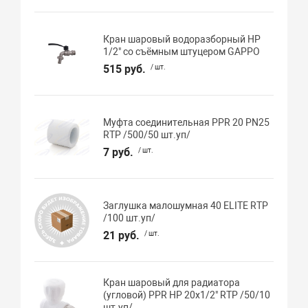
Кран шаровый водоразборный НР
1/2" со съёмным штуцером GAPPO
515 руб.
/ шт.
Муфта соединительная PPR 20 PN25
RTP /500/50 шт.уп/
7 руб.
/ шт.
Заглушка малошумная 40 ELITE RTP
/100 шт.уп/
21 руб.
/ шт.
Кран шаровый для радиатора
(угловой) PPR НР 20х1/2" RTP /50/10
шт.уп/