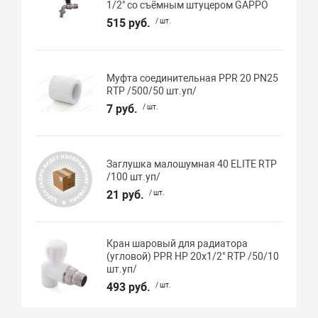
1/2" со съёмным штуцером GAPPO
515 руб.
/ шт.
Муфта соединительная PPR 20 PN25
RTP /500/50 шт.уп/
7 руб.
/ шт.
Заглушка малошумная 40 ELITE RTP
/100 шт.уп/
21 руб.
/ шт.
Кран шаровый для радиатора
(угловой) PPR НР 20х1/2" RTP /50/10
шт.уп/
493 руб.
/ шт.