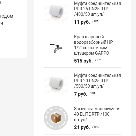
м
Муфта соединительная
PPR 25 PN25 RTP
/400/50 шт.уп/
етодом
11 руб.
/ шт.
 и
Кран шаровый
водоразборный НР
1/2" со съёмным
штуцером GAPPO
515 руб.
/ шт.
Муфта соединительная
PPR 20 PN25 RTP
/500/50 шт.уп/
7 руб.
/ шт.
Заглушка малошумная
40 ELITE RTP /100
шт.уп/
21 руб.
/ шт.