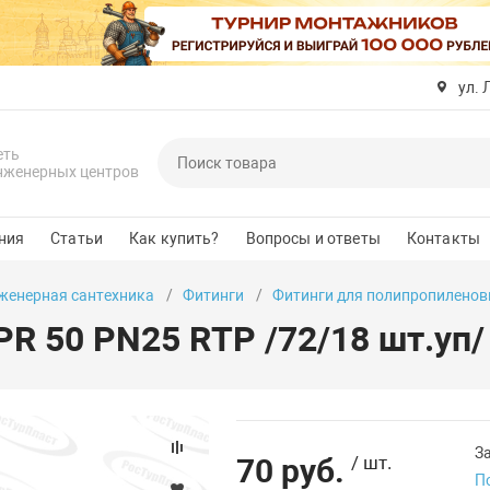
ул. 
еть
нженерных центров
ния
Статьи
Как купить?
Вопросы и ответы
Контакты
женерная сантехника
Фитинги
Фитинги для полипропиленов
R 50 PN25 RTP /72/18 шт.уп/
З
70 руб.
/ шт.
П