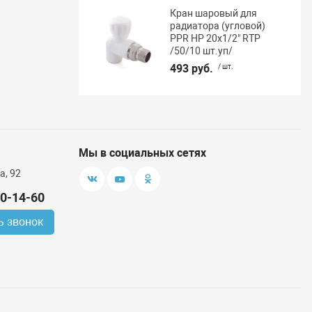
Кран шаровый для
радиатора (угловой)
PPR НР 20х1/2" RTP
/50/10 шт.уп/
493 руб.
/ шт.
Мы в социальных сетях
а, 92
00-14-60
ь звонок