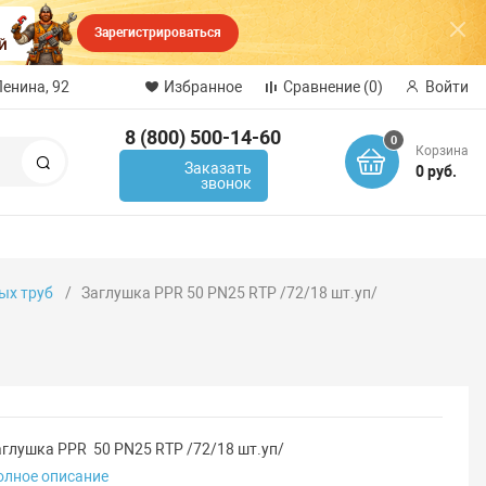
Зарегистрироваться
Ленина, 92
Избранное
Сравнение
(0)
Войти
8 (800) 500-14-60
0
Корзина
Поиск
Заказать
0 руб.
звонок
ых труб
Заглушка PPR 50 PN25 RTP /72/18 шт.уп/
аглушка PPR 50 PN25 RTP /72/18 шт.уп/
олное описание