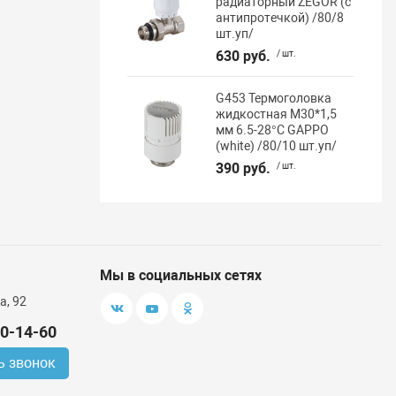
радиаторный ZEGOR (с
антипротечкой) /80/8
шт.уп/
630 руб.
/ шт.
G453 Термоголовка
жидкостная М30*1,5
мм 6.5-28°C GAPPO
(white) /80/10 шт.уп/
390 руб.
/ шт.
Мы в социальных сетях
а, 92
00-14-60
ь звонок