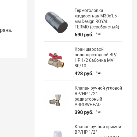
Термоголовка
,
жидкостная М30х1,5
мм Design ROYAL
TERMO (серебристый)
рана.
690 руб.
/ шт.
Кран шаровой
полнопроходной ВР/
НР 1/2 бабочка MVI
80/10
428 руб.
/ шт.
Клапан ручной угловой
ВР/НР 1/2"
радиаторный
ARROWHEAD
390 руб.
/ шт.
Клапан ручной прямой
ВР/НР 1/2"