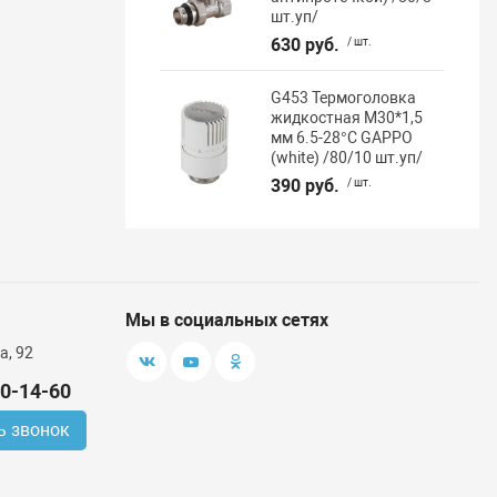
шт.уп/
630 руб.
/ шт.
G453 Термоголовка
жидкостная М30*1,5
мм 6.5-28°C GAPPO
(white) /80/10 шт.уп/
390 руб.
/ шт.
Мы в социальных сетях
а, 92
00-14-60
ь звонок