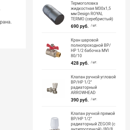
Термоголовка
,
жидкостная М30х1,5
мм Design ROYAL
TERMO (серебристый)
рана.
690 руб.
/ шт.
Кран шаровой
полнопроходной ВР/
НР 1/2 бабочка MVI
80/10
428 руб.
/ шт.
Клапан ручной угловой
ВР/НР 1/2"
радиаторный
ARROWHEAD
390 руб.
/ шт.
Клапан ручной прямой
ВР/НР 1/2"
радиаторный ZEGOR (с
антипротечкой) /80/8