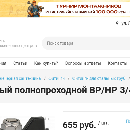
ул. 
еть
нженерных центров
ния
Статьи
Как купить?
Вопросы и ответы
Контакты
женерная сантехника
Фитинги
Фитинги для стальных труб
ый полнопроходной ВР/НР 3/
П
655 руб.
/ шт.