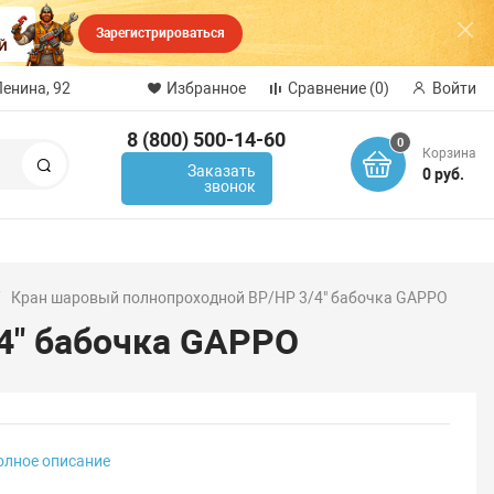
Зарегистрироваться
Ленина, 92
Избранное
Сравнение
(0)
Войти
8 (800) 500-14-60
0
Корзина
Поиск
Заказать
0 руб.
звонок
Кран шаровый полнопроходной ВР/НР 3/4" бабочка GAPPO
4" бабочка GAPPO
олное описание