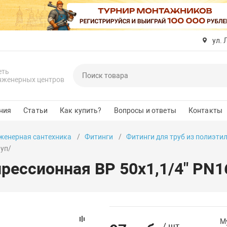
ул. 
еть
нженерных центров
ния
Статьи
Как купить?
Вопросы и ответы
Контакты
женерная сантехника
Фитинги
Фитинги для труб из полиэти
.уп/
рессионная ВР 50х1,1/4" PN1
М
/ шт.