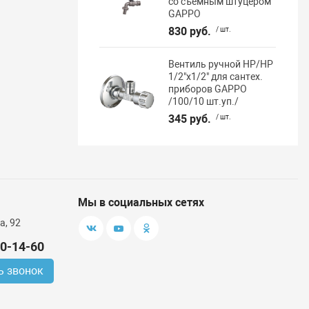
со съёмным штуцером
GAPPO
830 руб.
/ шт.
Вентиль ручной НР/НР
1/2"х1/2" для сантех.
приборов GAPPO
/100/10 шт.уп./
345 руб.
/ шт.
Мы в социальных сетях
а, 92
00-14-60
ь звонок