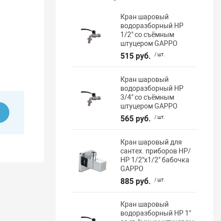
Кран шаровый
водоразборный НР
1/2" со съёмным
штуцером GAPPO
515 руб.
/ шт.
Кран шаровый
водоразборный НР
3/4" со съёмным
штуцером GAPPO
ь
565 руб.
/ шт.
Кран шаровый для
сантех. приборов НР/
НР 1/2"х1/2" бабочка
GAPPO
885 руб.
/ шт.
Кран шаровый
водоразборный НР 1"