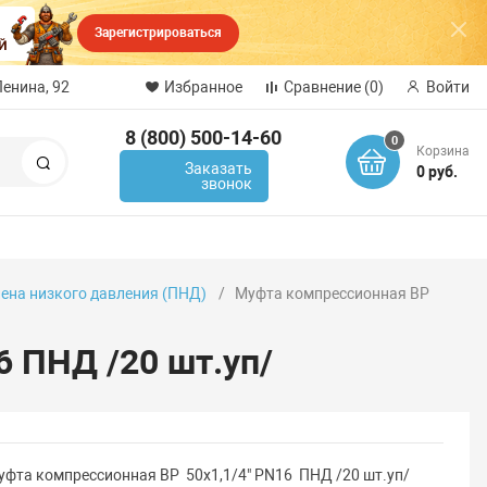
Зарегистрироваться
Ленина, 92
Избранное
Сравнение
(0)
Войти
8 (800) 500-14-60
0
Корзина
Поиск
Заказать
0 руб.
звонок
лена низкого давления (ПНД)
Муфта компрессионная ВР
6 ПНД /20 шт.уп/
уфта компрессионная ВР 50х1,1/4" PN16 ПНД /20 шт.уп/